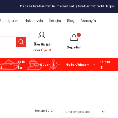
Mağaza fiyatlarımız ile internet satış fiyatlarımız farklılık gösterebilir
Siparişlerim
Hakkımızda
İletişim
Blog
Anasayfa
Üye Girişi
Sepetim
veya
Üye Ol
Tatlı
İkinci
Güvenlik
Motor/Aksam
et
Su
El
Toplam 3 ürün