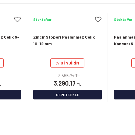
Stokta Var
Stokta Var
z Çelik 6-
Zincir Stoperi Paslanmaz Çelik
Paslanmaz
10-12 mm
Kancası 6
%10 İNDİRİM
3.655,74 TL
3.290,17
L
TL
SEPETE EKLE