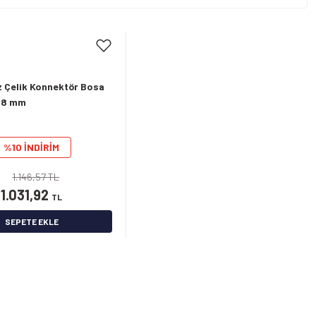
 Çelik Konnektör Bosa
-8 mm
%10 İNDİRİM
1.146,57 TL
1.031,92
TL
SEPETE EKLE