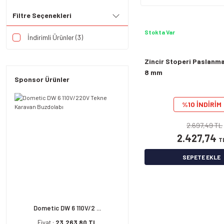
Filtre Seçenekleri
Stokta Var
İndirimli Ürünler (3)
Zincir Stoperi Paslanma
8 mm
Sponsor Ürünler
%10 İNDİRİM
2.697,49 TL
2.427,74
T
SEPETE EKLE
Dometic DW 6 110V/2 ...
Fiyat :
23.263,80 TL