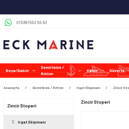
0 (536) 552 55 63
Demirleme /
Boya/Bakım
Kabin
Güverte
Rıhtım
Anasayfa
Demirleme / Rıhtım
Irgat Ekipmanı
Zincir St
Zincir Stoperi
Zincir Stoperi
Irgat Ekipmanı