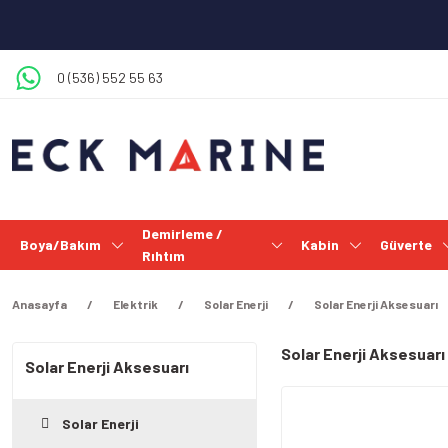
0 (536) 552 55 63
Demirleme /
Boya/Bakım
Kabin
Güverte
Rıhtım
Anasayfa
Elektrik
Solar Enerji
Solar Enerji Aksesuarı
Solar Enerji Aksesuarı
Solar Enerji Aksesuarı
Solar Enerji