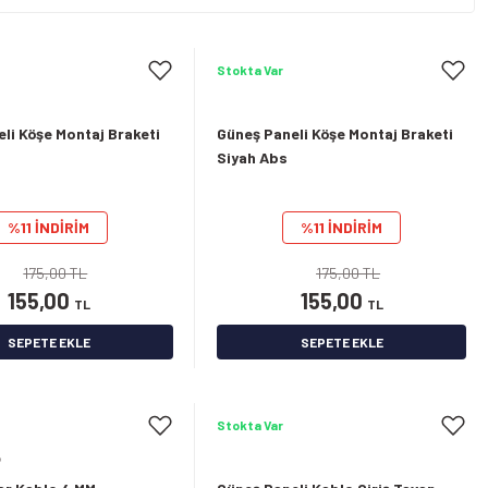
Stokta Var
li Köşe Montaj Braketi
Güneş Paneli Köşe Montaj Braketi
Siyah Abs
%11 İNDİRİM
%11 İNDİRİM
175,00 TL
175,00 TL
155,00
155,00
TL
TL
SEPETE EKLE
SEPETE EKLE
Stokta Var
o