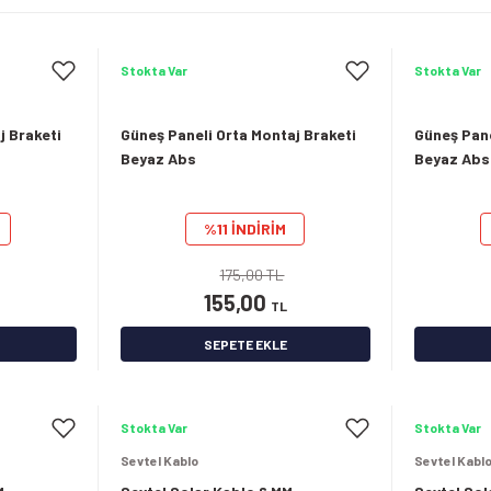
Stokta Var
Stokta Var
j Braketi
Güneş Paneli Orta Montaj Braketi
Güneş Pane
Beyaz Abs
Beyaz Abs
%11 İNDİRİM
175,00 TL
155,00
TL
SEPETE EKLE
Stokta Var
Stokta Var
Sevtel Kablo
Sevtel Kabl