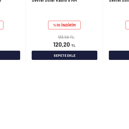
M
Sevtel Solar Kablo 6 MM
Sevtel Sol
%10 İNDİRİM
133,56 TL
120,20
TL
SEPETE EKLE