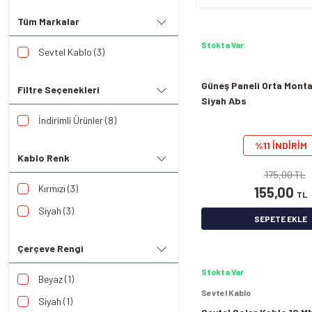
Tüm Markalar
Stokta Var
Sevtel Kablo (3)
Güneş Paneli Orta Monta
Filtre Seçenekleri
Siyah Abs
İndirimli Ürünler (8)
%11 İNDİRİM
Kablo Renk
175,00 TL
Kırmızı (3)
155,00
TL
Siyah (3)
SEPETE EKLE
Çerçeve Rengi
Stokta Var
Beyaz (1)
Sevtel Kablo
Siyah (1)