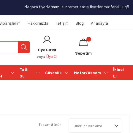
Mağaza fiyatlarımız ile internet satış fiyatlarımız farklılık gösterebili
Siparişlerim
Hakkımızda
İletişim
Blog
Anasayfa
Üye Girişi
Sepetim
veya
Üye Ol
Tatlı
İkinci
Güvenlik
Motor/Aksam
et
Su
El
Toplam 8 ürün