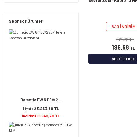
Sevtel Solar Kablo 10 M
Sponsor Ürünler
%10 İNDİRİM
221,76 TL
199,58
TL
SEPETE EKLE
Dometic DW 6 110V/2 ...
Fiyat :
23.263,80 TL
İndirimli 19.940,40 TL