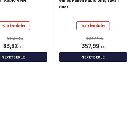
ar Kablo 4 MM
Güneş Paneli Kablo Giriş Tavan
Buat
%10 İNDİRİM
%10 İNDİRİM
93,24 TL
397,77 TL
83,92
357,99
TL
TL
SEPETE EKLE
SEPETE EKLE