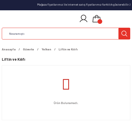
Mağaza fiyatlarımız ile internet satış fiyatlarımız farklılık gösterebilir
Anasayfa
Güverte
Yelken
Liftin ve Kılıfı
Liftin ve Kılıfı
Ürün Bulunamadı.