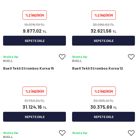
%2 İNDİRİM
%2 İNDİRİM
10.078,79 TL
33.286,92 TL
9.877,02
32.621,56
TL
TL
SEPETE EKLE
SEPETE EKLE
Stokta Var
Stokta Var
BUELL
BUELL
Buell Tekli Strombos Korna 15
Buell Tekli Strombos Korna 12
%2 İNDİRİM
%2 İNDİRİM
31.759,24 TL
30.995,41 TL
31.124,16
30.375,69
TL
TL
SEPETE EKLE
SEPETE EKLE
Stokta Var
Stokta Var
BUELL