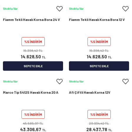
Stokta Var
Stokta Var
Fiamm Tekli Havalı Korna Bora 24 V
Fiamm Tekli Havalı Korna Bora 12 V
%5 İNDİRİM
%5 İNDİRİM
15.398,42 TL
15.398,42 TL
14.628,50
14.628,50
TL
TL
SEPETE EKLE
SEPETE EKLE
Stokta Var
Stokta Var
Marco Tip 5412S Havalı Korna 20 A
Afi Çiftli Havalı Korna 12V
%5 İNDİRİM
%5 İNDİRİM
45.585,97 TL
29.934,42 TL
43.306,67
28.437,78
TL
TL