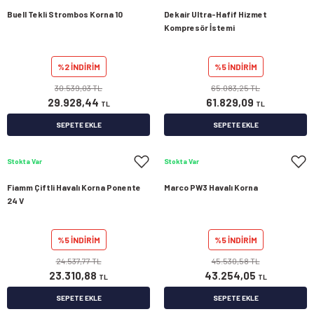
Buell Tekli Strombos Korna 10
Dekair Ultra-Hafif Hizmet
Kompresör İstemi
%2 İNDİRİM
%5 İNDİRİM
30.539,03 TL
65.083,25 TL
29.928,44
61.829,09
TL
TL
SEPETE EKLE
SEPETE EKLE
Stokta Var
Stokta Var
Fiamm Çiftli Havalı Korna Ponente
Marco PW3 Havalı Korna
24 V
%5 İNDİRİM
%5 İNDİRİM
24.537,77 TL
45.530,58 TL
23.310,88
43.254,05
TL
TL
SEPETE EKLE
SEPETE EKLE