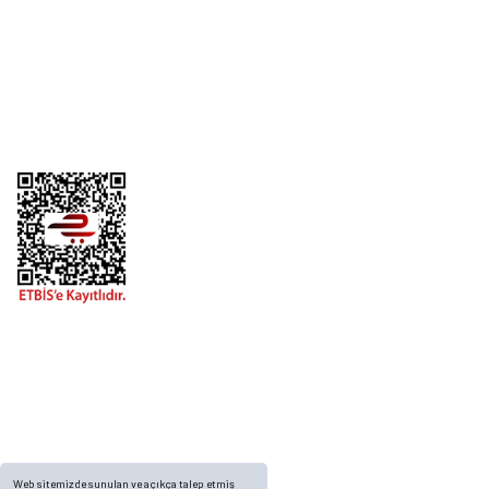
Kurumsal
Alışveriş
Telefon
0 (216) 701 11 33
0 (536) 552 55 63
Adres
Yayla Mah. Gökçek sok Balvin 2 Sitesi A Blok APT. No: 10/A, Tuzla/İstanbul
Web sitemizde sunulan ve açıkça talep etmiş