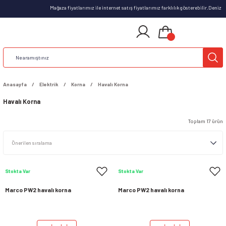
Mağaza fiyatlarımız ile internet satış fiyatlarımız farklılık gösterebilir.Deniz k
Anasayfa
Elektrik
Korna
Havalı Korna
Havalı Korna
Toplam 17 ürün
Stokta Var
Stokta Var
Marco PW2 havalı korna
Marco PW2 havalı korna