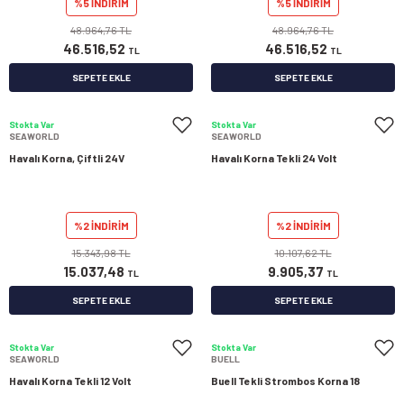
%5 İNDİRİM
%5 İNDİRİM
48.964,76 TL
48.964,76 TL
46.516,52
46.516,52
TL
TL
SEPETE EKLE
SEPETE EKLE
Stokta Var
Stokta Var
SEAWORLD
SEAWORLD
Havalı Korna, Çiftli 24V
Havalı Korna Tekli 24 Volt
%2 İNDİRİM
%2 İNDİRİM
15.343,98 TL
10.107,62 TL
15.037,48
9.905,37
TL
TL
SEPETE EKLE
SEPETE EKLE
Stokta Var
Stokta Var
SEAWORLD
BUELL
Havalı Korna Tekli 12 Volt
Buell Tekli Strombos Korna 18