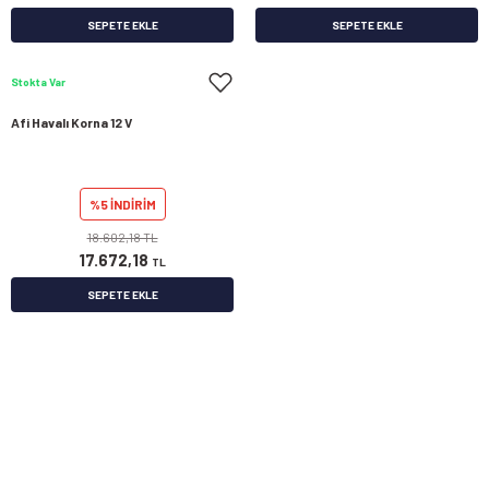
SEPETE EKLE
SEPETE EKLE
Stokta Var
Afi Havalı Korna 12 V
%5 İNDİRİM
18.602,18 TL
17.672,18
TL
SEPETE EKLE
Üyelik