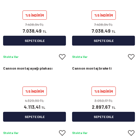
%5 İNDİRİM
%5 İNDİRİM
7.408,94 TL
7.408,94 TL
7.038,49
7.038,49
TL
TL
SEPETE EKLE
SEPETE EKLE
Stokta Var
Stokta Var
Cannon montaj ayağı plakası
Cannon montaj braketi
%5 İNDİRİM
%5 İNDİRİM
4.329,90 TL
3.050,17 TL
4.113,41
2.897,67
TL
TL
SEPETE EKLE
SEPETE EKLE
Stokta Var
Stokta Var