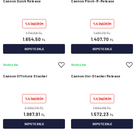
Cannon Quick Release
Cannon Pinch-R-Release
%5 İNDİRİM
%5 İNDİRİM
1.741,58 TL
1.481,79 TL
1.654,50
1.407,70
TL
TL
SEPETE EKLE
SEPETE EKLE
Stokta Var
Stokta Var
Cannon Offshore Stacker
Cannon Uni-Stacker Release
%5 İNDİRİM
%5 İNDİRİM
2.092,79 TL
1.654,98 TL
1.987,91
1.572,23
TL
TL
SEPETE EKLE
SEPETE EKLE