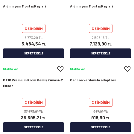
Alüminyum Montaj Raylari
Alüminyum Montaj Raylari
%5 İNDİRİM
%5 İNDİRİM
5.773,20 TL
7.505,16 TL
5.484,54
7.129,90
TL
TL
SEPETE EKLE
SEPETE EKLE
Stokta Var
Stokta Var
DT10 Premium Krom Kamiş Yuvasi-2
Cannon vardavela adaptörü
Eksen
%5 İNDİRİM
%5 İNDİRİM
37.573,91 TL
967,01 TL
35.695,21
918,90
TL
TL
SEPETE EKLE
SEPETE EKLE