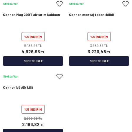
Stokta Var
Stokta Var
Cannon Mag 20DT aktarım kablosu
Cannon montaj tabanı kilidi
%5 İNDİRİM
%5 İNDİRİM
5.186,26 TL
3.389,83 TL
4.926,95
3.220,48
TL
TL
SEPETE EKLE
SEPETE EKLE
Stokta Var
Cannon büyük kilit
%5 İNDİRİM
2.309,28 TL
2.193,82
TL