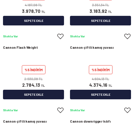
4.187,98 TL
3.351,34 TL
3.978,70
3.183,92
TL
TL
SEPETE EKLE
SEPETE EKLE
Stokta Var
Stokta Var
Cannon Flash Weight
Cannon çiftli kamış yuvası
%5 İNDİRİM
%5 İNDİRİM
2.930,38 TL
4.604,13 TL
2.784,13
4.374,16
TL
TL
SEPETE EKLE
SEPETE EKLE
Stokta Var
Stokta Var
Cannon çiftli kamış yuvası
Cannon downrigger kılıfı