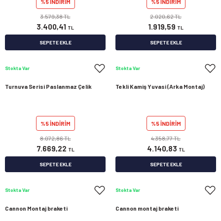
%5 İNDİRİM
%5 İNDİRİM
3.579,38 TL
2.020,62 TL
3.400,41
1.919,59
TL
TL
SEPETE EKLE
SEPETE EKLE
Stokta Var
Stokta Var
Turnuva Serisi Paslanmaz Çelik
Tekli Kamiş Yuvasi (Arka Montaj)
%5 İNDİRİM
%5 İNDİRİM
8.072,86 TL
4.358,77 TL
7.669,22
4.140,83
TL
TL
SEPETE EKLE
SEPETE EKLE
Stokta Var
Stokta Var
Cannon Montaj braketi
Cannon montaj braketi