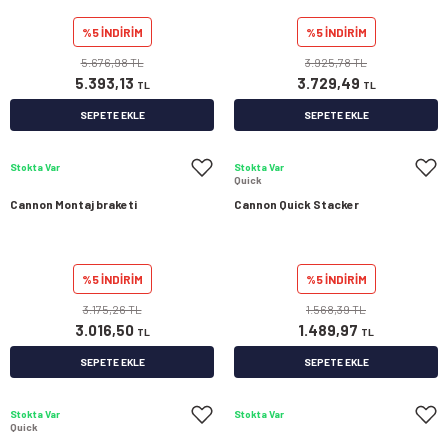
%5 İNDİRİM
%5 İNDİRİM
5.676,98 TL
3.925,78 TL
5.393,13
3.729,49
TL
TL
SEPETE EKLE
SEPETE EKLE
Stokta Var
Stokta Var
Quick
Cannon Montaj braketi
Cannon Quick Stacker
%5 İNDİRİM
%5 İNDİRİM
3.175,26 TL
1.568,39 TL
3.016,50
1.489,97
TL
TL
SEPETE EKLE
SEPETE EKLE
Stokta Var
Stokta Var
Quick