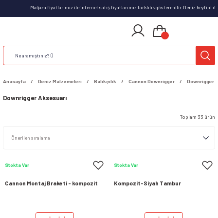
Mağaza fiyatlarımız ile internet satış fiyatlarımız farklılık gösterebilir.Deniz keyfini doya
Anasayfa
Deniz Malzemeleri
Balıkçılık
Cannon Downrigger
Downrigger 
Downrigger Aksesuarı
Toplam 33 ürün
Stokta Var
Stokta Var
Cannon Montaj Braketi - kompozit
Kompozit-Siyah Tambur