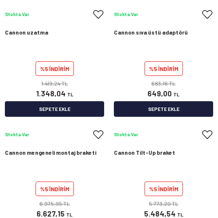
Stokta Var
Stokta Var
Cannon uzatma
Cannon sıva üstü adaptörü
%5 İNDİRİM
%5 İNDİRİM
1.419,24 TL
683,16 TL
1.348,04
649,00
TL
TL
SEPETE EKLE
SEPETE EKLE
Stokta Var
Stokta Var
Cannon mengeneli montaj braketi
Cannon Tilt-Up braket
%5 İNDİRİM
%5 İNDİRİM
6.975,95 TL
5.773,20 TL
6.627,15
5.484,54
TL
TL