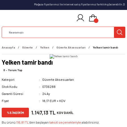
Mağaza fiyatlarımız ile internet satış fiyatlarımız farklılık gösterebilir.
Anasayfa
Güverte
Yelken
Güverte Aksesuarları
Yelken tamir bandı
Yelken tamir bandı
0 - Yorum Yap
Kategori
Güverte Aksesuarları
Stok Kodu
0736288
Garanti Süresi
24 Ay
Fiyat
18,17 EUR + KDV
1.147,13 TL
%5 İNDİRİM
KDV DAHİL
Bu ürünü
116,81 TL
’den başlayan
taksit seçenekleriyle
alabilirsiniz.