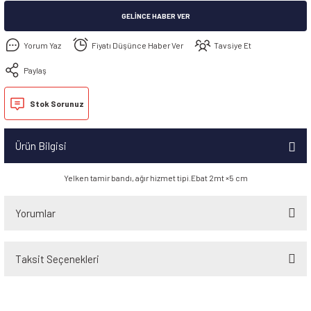
GELINCE HABER VER
Yorum Yaz
Fiyatı Düşünce Haber Ver
Tavsiye Et
Paylaş
Stok Sorunuz
Ürün Bilgisi
Yelken tamir bandı, ağır hizmet tipi.Ebat 2mt ×5 cm
Yorumlar
Taksit Seçenekleri
Bu ürüne ilk yorumu siz yapın!
Yorum Yaz