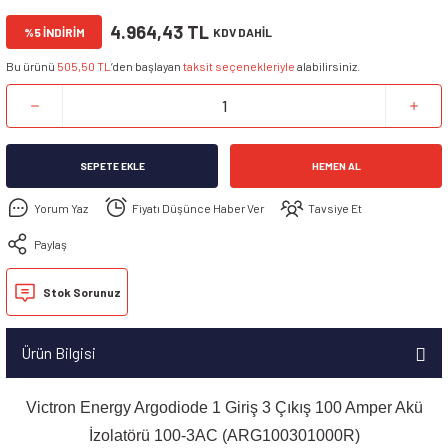
4.964,43 TL
%5 İNDİRİM
KDV DAHİL
Bu ürünü
505,50 TL
’den başlayan
taksit seçenekleriyle
alabilirsiniz.
SEPETE EKLE
HEMEN AL
Yorum Yaz
Fiyatı Düşünce Haber Ver
Tavsiye Et
Paylaş
Stok Sorunuz
Ürün Bilgisi
Victron Energy Argodiode 1 Giriş 3 Çıkış 100 Amper Akü
İzolatörü 100-3AC (ARG100301000R)