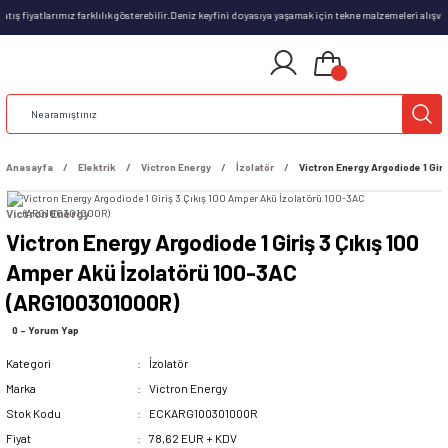
tış fiyatlarımız farklılık gösterebilir.Deniz keyfini doyasıya yaşamak için tekne malzemeleri alışver
Anasayfa
Elektrik
Victron Energy
İzolatör
Victron Energy Argodiode 1 Gir
Victron Energy
Victron Energy Argodiode 1 Giriş 3 Çıkış 100
Amper Akü İzolatörü 100-3AC
(ARG100301000R)
0 - Yorum Yap
Kategori
İzolatör
Marka
Victron Energy
Stok Kodu
ECKARG100301000R
Fiyat
78,62 EUR + KDV