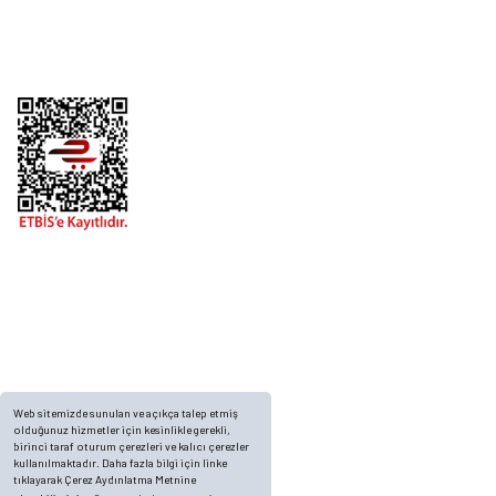
Alışveriş
Telefon
0 (216) 701 11 33
0 (536) 552 55 63
Adres
Yayla Mah. Gökçek sok Balvin 2 Sitesi A Blok APT. No: 10/A, Tuzla/İstanbul
Web sitemizde sunulan ve açıkça talep etmiş
olduğunuz hizmetler için kesinlikle gerekli,
birinci taraf oturum çerezleri ve kalıcı çerezler
kullanılmaktadır. Daha fazla bilgi için linke
tıklayarak Çerez Aydınlatma Metnine