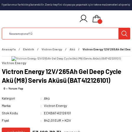
iyatlarımız farklılık gösterebilir.Deniz keyfini doyasıya yaşamak için tekne malzemeleri alışverişini
Anasayfa
Elektrik
Victron Energy
Akü
Victron Energy 12V/265Ah Gel Deep
Victron Energy
Victron Energy 12V/265Ah Gel Deep Cycle
Akü (M8) Servis Aküsü (BAT412126101)
0 - Yorum Yap
Kategori
Akü
Marka
Victron Energy
Stok Kodu
ECKBAT412126101
Fiyat
842,01 EUR + KDV