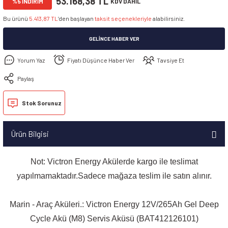
53.168,38 TL
%5 İNDİRİM
KDV DAHİL
Bu ürünü
5.413,87 TL
’den başlayan
taksit seçenekleriyle
alabilirsiniz.
GELINCE HABER VER
Yorum Yaz
Fiyatı Düşünce Haber Ver
Tavsiye Et
Paylaş
Stok Sorunuz
Ürün Bilgisi
Not: Victron Energy Akülerde kargo ile teslimat
yapılmamaktadır.Sadece mağaza teslim ile satın alınır.
Marin - Araç Aküleri.: Victron Energy 12V/265Ah Gel Deep
Cycle Akü (M8) Servis Aküsü (BAT412126101)