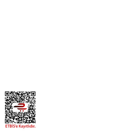
Yorum Yaz
Üyelik
Kurumsal
Alışveriş
Telefon