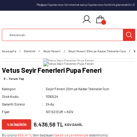
Mağaza fiyatlarımız ile internet satış fiyatlarımız farklılık gösterebilir.
Anasayfa
Elektrik
Seyir Feneri
Seyir Feneri 20m ye Kadar Tekneler İçin
Ve
Vetus Seyir Fenerleri Pupa Feneri
0 - Yorum Yap
Kategori
Seyir Feneri 20m ye Kadar Tekneler İçin
Stok Kodu
1136524
Garanti Süresi
24 Ay
Fiyat
107,50 EUR + KDV
6.436,58 TL
%10 İNDİRİM
KDV DAHİL
Bu ürünü
655,41 TL
’den başlayan
taksit seçenekleriyle
alabilirsiniz.