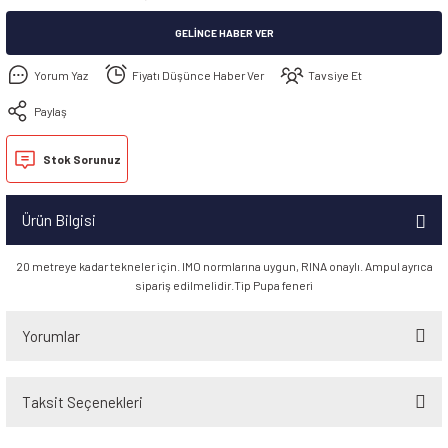
GELINCE HABER VER
Yorum Yaz
Fiyatı Düşünce Haber Ver
Tavsiye Et
Paylaş
Stok Sorunuz
Ürün Bilgisi
20 metreye kadar tekneler için. IMO normlarına uygun, RINA onaylı. Ampul ayrıca
sipariş edilmelidir.Tip Pupa feneri
Yorumlar
Taksit Seçenekleri
Bu ürüne ilk yorumu siz yapın!