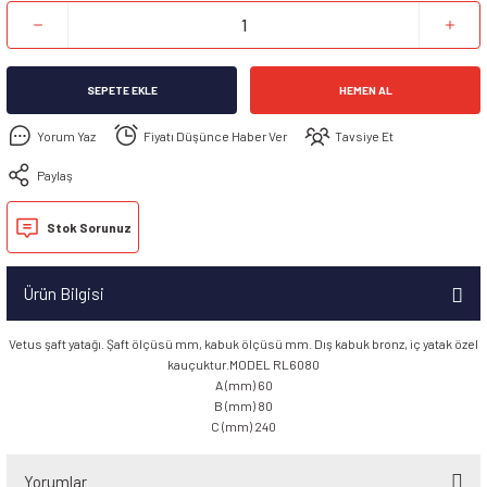
SEPETE EKLE
HEMEN AL
Yorum Yaz
Fiyatı Düşünce Haber Ver
Tavsiye Et
Paylaş
Stok Sorunuz
Ürün Bilgisi
Vetus şaft yatağı. Şaft ölçüsü mm, kabuk ölçüsü mm. Dış kabuk bronz, iç yatak özel
kauçuktur.MODEL RL6080
A (mm) 60
B (mm) 80
C (mm) 240
Yorumlar