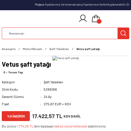
Mağaza fiyatlarımız ile internet satış fiyatlarımız farklılık gösterebilir.D
Anasayfa
Motor/Aksam
Şaft Yatakları
Vetus şaft yatağı
Vetus şaft yatağı
0 - Yorum Yap
Kategori
Şaft Yatakları
Stok Kodu
5266166
Garanti Süresi
24 Ay
Fiyat
275,67 EUR + KDV
17.422,57 TL
%5 İNDİRİM
KDV DAHİL
Bu ürünü
1.774,05 TL
’den başlayan
taksit seçenekleriyle
alabilirsiniz.