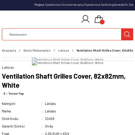
Mağaza fiyatlarımız ile internet satış fiyatlarımız farklılık gösterebilir.De
Anasayfa
Deniz Malzemeleri
Lalizas
Ventilation Shaft Grilles Cover, 82x82m
Lalizas
Ventilation Shaft Grilles Cover, 82x82mm,
White
0 - Yorum Yap
Kategori
Lalizas
Marka
Lalizas
Stok Kodu
12409
Garanti Süresi
24 Ay
Fiyat
2,35 EUR + KDV