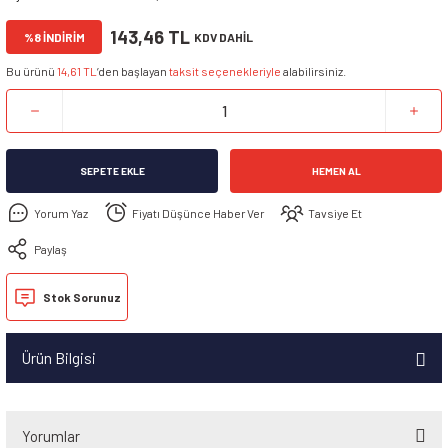
143,46 TL
%8 İNDİRİM
KDV DAHİL
Bu ürünü
14,61 TL
’den başlayan
taksit seçenekleriyle
alabilirsiniz.
SEPETE EKLE
HEMEN AL
Yorum Yaz
Fiyatı Düşünce Haber Ver
Tavsiye Et
Paylaş
Stok Sorunuz
Ürün Bilgisi
Yorumlar