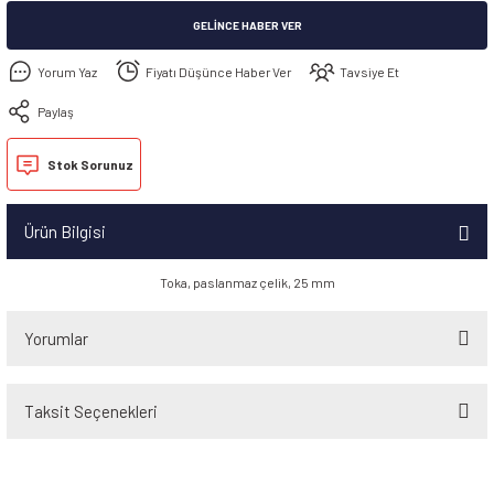
GELINCE HABER VER
Yorum Yaz
Fiyatı Düşünce Haber Ver
Tavsiye Et
Paylaş
Stok Sorunuz
Ürün Bilgisi
Toka, paslanmaz çelik, 25 mm
Yorumlar
Taksit Seçenekleri
Bu ürüne ilk yorumu siz yapın!
Yorum Yaz