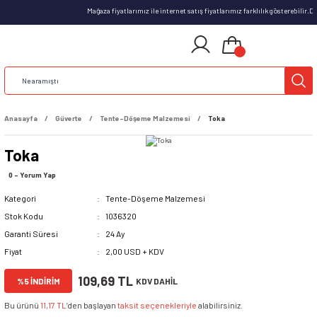
Mağaza fiyatlarımız ile internet satış fiyatlarımız farklılık gösterebilir.
Anasayfa
Güverte
Tente-Döşeme Malzemesi
Toka
Toka
0 - Yorum Yap
Kategori
Tente-Döşeme Malzemesi
Stok Kodu
1036320
Garanti Süresi
24 Ay
Fiyat
2,00 USD + KDV
109,69 TL
%5 İNDİRİM
KDV DAHİL
Bu ürünü
11,17 TL
’den başlayan
taksit seçenekleriyle
alabilirsiniz.