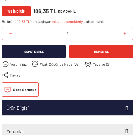
106,35 TL
%8 İNDİRİM
KDV DAHİL
Bu ürünü
10,83 TL
’den başlayan
taksit seçenekleriyle
alabilirsiniz.
SEPETE EKLE
HEMEN AL
Yorum Yaz
Fiyatı Düşünce Haber Ver
Tavsiye Et
Paylaş
Stok Sorunuz
Ürün Bilgisi
Yorumlar