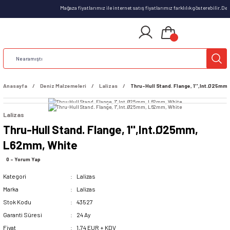
Mağaza fiyatlarımız ile internet satış fiyatlarımız farklılık gösterebilir.D
Anasayfa
Deniz Malzemeleri
Lalizas
Thru-Hull Stand. Flange, 1'',Int.Ø25mm
Lalizas
Thru-Hull Stand. Flange, 1'',Int.Ø25mm,
L62mm, White
0 - Yorum Yap
Kategori
Lalizas
Marka
Lalizas
Stok Kodu
43527
Garanti Süresi
24 Ay
Fiyat
1,74 EUR + KDV