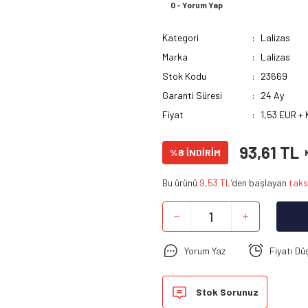
0 - Yorum Yap
Kategori
Lalizas
Marka
Lalizas
Stok Kodu
23669
Garanti Süresi
24 Ay
Fiyat
1,53 EUR +
93,61 TL
%8 İNDİRİM
Bu ürünü
9,53 TL
’den başlayan
taks
Yorum Yaz
Fiyatı Dü
Stok Sorunuz