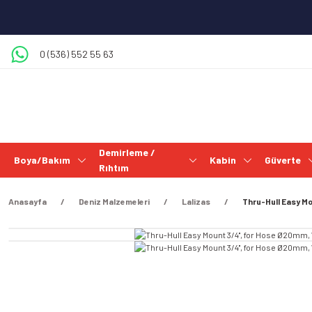
0 (536) 552 55 63
Demirleme /
Boya/Bakım
Kabin
Güverte
Rıhtım
Anasayfa
Deniz Malzemeleri
Lalizas
Thru-Hull Easy Mo