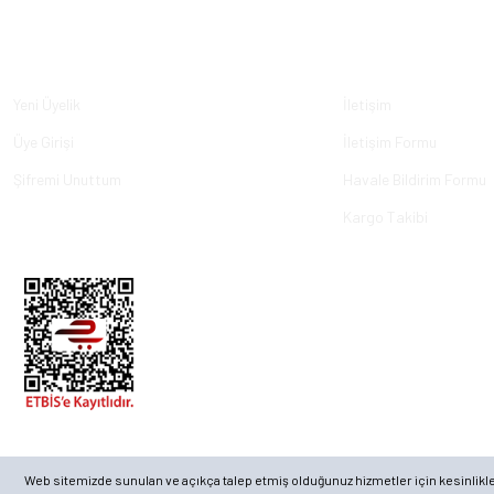
Üyelik
Kurumsal
Yeni Üyelik
İletişim
Üye Girişi
İletişim Formu
Şifremi Unuttum
Havale Bildirim Formu
Kargo Takibi
© 2023, ECKMARİNE.COM - Tüm Hakları Saklıdır.
Web sitemizde sunulan ve açıkça talep etmiş olduğunuz hizmetler için kesinlikle ge