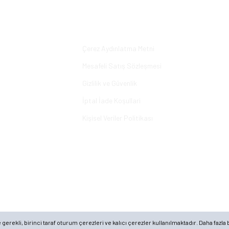
Yorum Yaz
Alışveriş
Çerez Aydınlatma Metni
Mesafeli Satış Sözleşmesi
Gizlilik ve Güvenlik
İptal İade Koşullari
Kişisel Veriler Politikası
rekli, birinci taraf oturum çerezleri ve kalıcı çerezler kullanılmaktadır. Daha fazla b