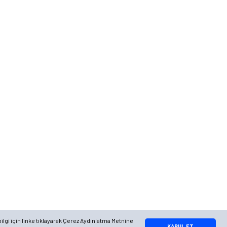
Telefon
0 (216) 701 11 33
0 (536) 552 55 63
Adres
Yayla Mah. Gökçek sok Balvin 2 Sitesi A Blok APT. No: 10/A, Tuzla/
İstanbul
Google Maps
Apple Maps
Yandex Maps
ilgi için linke tıklayarak Çerez Aydınlatma Metnine
Whatsapp Bilgi Hattı
KABUL ET