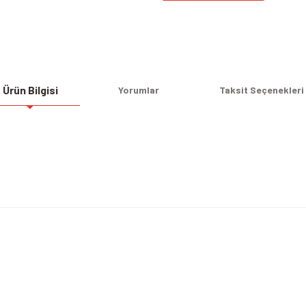
Ürün Bilgisi
Yorumlar
Taksit Seçenekleri
Bu ürüne ilk yorumu siz yapın!