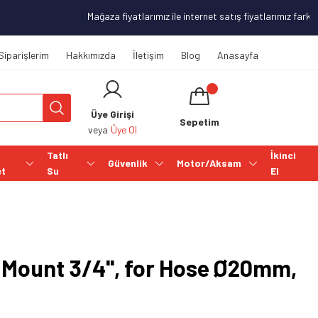
Mağaza fiyatlarımız ile internet satış fiyatlarımız farklılı
Siparişlerim
Hakkımızda
İletişim
Blog
Anasayfa
Üye Girişi
Sepetim
veya
Üye Ol
Tatlı
İkinci
Güvenlik
Motor/Aksam
et
Su
El
 Mount 3/4'', for Hose Ø20mm,