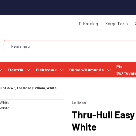
E-Katalog
Kargo Takip
Pis
Elektrik
Elektronik
Dümen/Kumanda
Su/Tuval
unt 3/4'', for Hose Ø20mm, White
Lalizas
Thru-Hull Easy
White