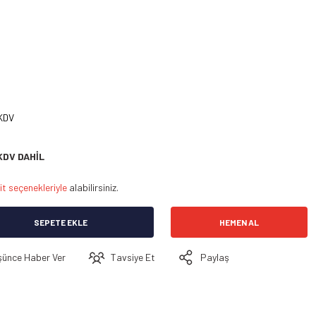
 KDV
KDV DAHİL
it seçenekleriyle
alabilirsiniz.
SEPETE EKLE
HEMEN AL
şünce Haber Ver
Tavsiye Et
Paylaş