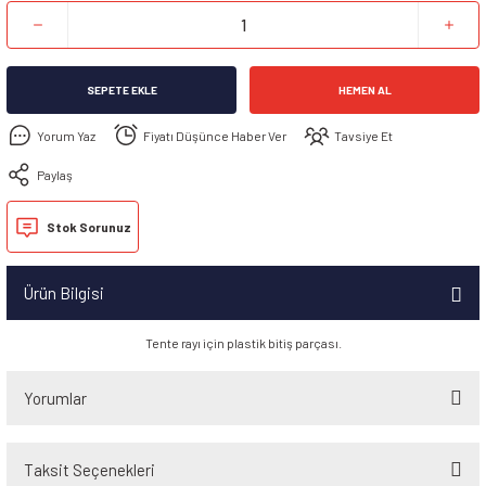
SEPETE EKLE
HEMEN AL
Yorum Yaz
Fiyatı Düşünce Haber Ver
Tavsiye Et
Paylaş
Stok Sorunuz
Ürün Bilgisi
Tente rayı için plastik bitiş parçası.
Yorumlar
Taksit Seçenekleri
Bu ürüne ilk yorumu siz yapın!