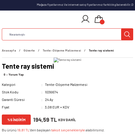
Mağaza fiyatlarımız ile internet satış fiyatlarımız farklılık gösterebilir.
Anasayfa
Güverte
Tente-Döşeme Malzemesi
Tente ray sistemi
Tente ray sistemi
0 - Yorum Yap
Kategori
Tente-Döşeme Malzemesi
Stok Kodu
1036674
Garanti Süresi
24 Ay
Fiyat
3,08 EUR + KDV
194,59 TL
%5 İNDİRİM
KDV DAHİL
Bu ürünü
19,81 TL
’den başlayan
taksit seçenekleriyle
alabilirsiniz.