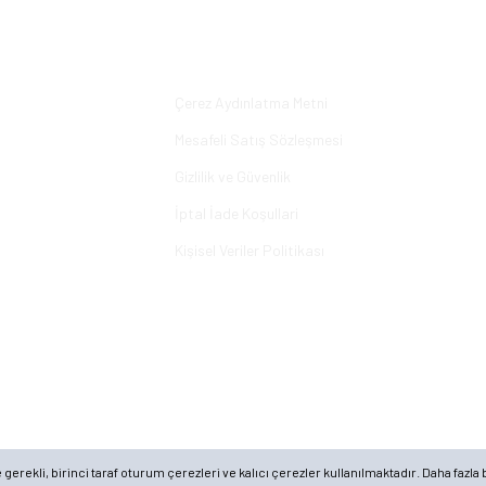
Yorum Yaz
Alışveriş
Çerez Aydınlatma Metni
Mesafeli Satış Sözleşmesi
Gizlilik ve Güvenlik
İptal İade Koşullari
Kişisel Veriler Politikası
rekli, birinci taraf oturum çerezleri ve kalıcı çerezler kullanılmaktadır. Daha fazla b