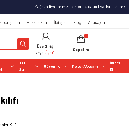
Mağaza fiyatlarımız ile internet satış fiyatlarımız farklılık
Siparişlerim
Hakkımızda
İletişim
Blog
Anasayfa
Üye Girişi
Sepetim
veya
Üye Ol
Tatlı
İkinci
Güvenlik
Motor/Aksam
et
Su
El
ılıfı
blet Kılıfı