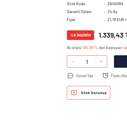
Stok Kodu
2646084
Garanti Süresi
24 Ay
Fiyat
21,19 EUR 
1.339,43 
%5 İNDİRİM
Bu ürünü
136,39 TL
’den başlayan
ta
Yorum Yaz
Fiyatı Dü
Stok Sorunuz