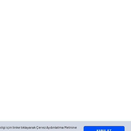
Telefon
0 (216) 701 11 33
0 (536) 552 55 63
Adres
Yayla Mah. Gökçek sok Balvin 2 Sitesi A Blok APT. No: 10/A, Tuzla/
İstanbul
Google Maps
Apple Maps
Yandex Maps
ilgi için linke tıklayarak Çerez Aydınlatma Metnine
Whatsapp Bilgi Hattı
KABUL ET