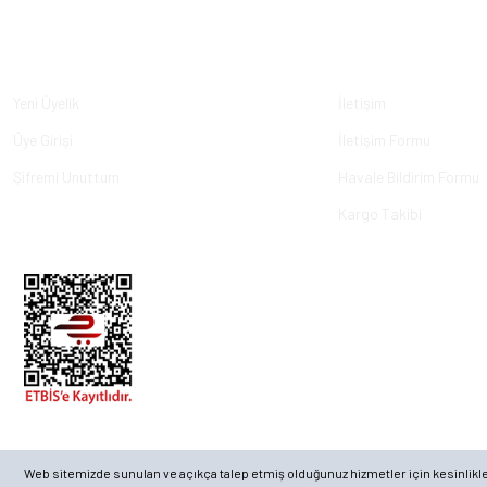
Üyelik
Kurumsal
Yeni Üyelik
İletişim
Üye Girişi
İletişim Formu
Şifremi Unuttum
Havale Bildirim Formu
Kargo Takibi
© 2023, ECKMARİNE.COM - Tüm Hakları Saklıdır.
Web sitemizde sunulan ve açıkça talep etmiş olduğunuz hizmetler için kesinlikle ge