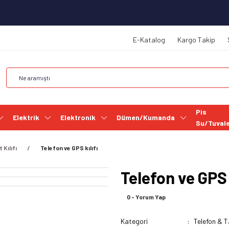
E-Katalog
Kargo Takip
Pis
Elektrik
Elektronik
Dümen/Kumanda
Su/Tuval
 Kılıfı
Telefon ve GPS kılıfı
Telefon ve GPS k
0 - Yorum Yap
Kategori
Telefon & Ta