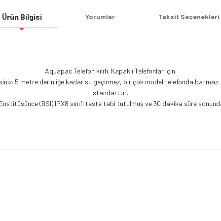
Ürün Bilgisi
Yorumlar
Taksit Seçenekleri
Aquapac Telefon kılıfı. Kapaklı Telefonlar için.
rsiniz. 5 metre derinliğe kadar su geçirmez, bir çok model telefonda batmaz.
standarttır.
Enstitüsünce (BSI) IPX8 sınıfı teste tabi tutulmuş ve 30 dakika süre sonunda 
Bu ürüne ilk yorumu siz yapın!