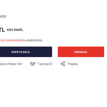
+ KDV
TL
KDV DAHİL
ksit seçenekleriyle
alabilirsiniz.
SEPETE EKLE
HEMEN AL
şünce Haber Ver
Tavsiye Et
Paylaş