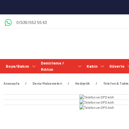
0 (536) 552 55 63
Demirleme /
Boya/Bakım
Kabin
Güverte
Rıhtım
Anasayfa
Deniz Malzemeleri
Hediyelik
Telefon & Tablet