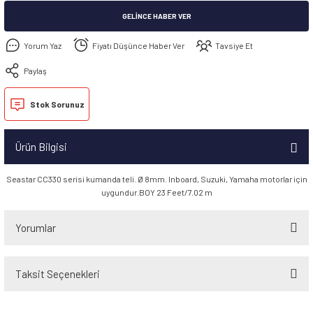
GELINCE HABER VER
Yorum Yaz
Fiyatı Düşünce Haber Ver
Tavsiye Et
Paylaş
Stok Sorunuz
Ürün Bilgisi
Seastar CC330 serisi kumanda teli. Ø 8mm. Inboard, Suzuki, Yamaha motorlar için
uygundur.BOY 23 Feet/7.02 m
Yorumlar
Taksit Seçenekleri
Bu ürüne ilk yorumu siz yapın!