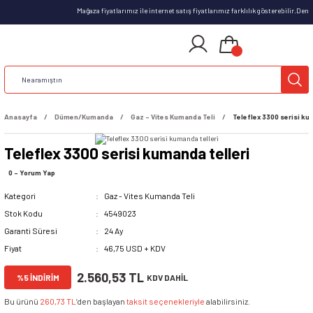
Mağaza fiyatlarımız ile internet satış fiyatlarımız farklılık gösterebilir.Den
Anasayfa
Dümen/Kumanda
Gaz - Vites Kumanda Teli
Teleflex 3300 serisi ku
Teleflex 3300 serisi kumanda telleri
0 - Yorum Yap
Kategori
Gaz - Vites Kumanda Teli
Stok Kodu
4549023
Garanti Süresi
24 Ay
Fiyat
46,75 USD + KDV
2.560,53 TL
%5 İNDİRİM
KDV DAHİL
Bu ürünü
260,73 TL
’den başlayan
taksit seçenekleriyle
alabilirsiniz.