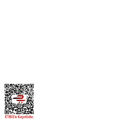
Yorum Yaz
Üyelik
Kurumsal
Alışveriş
Telefon