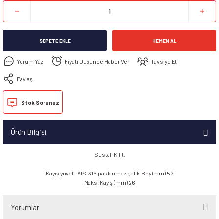
SEPETE EKLE
HEMEN AL
Yorum Yaz
Fiyatı Düşünce Haber Ver
Tavsiye Et
Paylaş
Stok Sorunuz
Ürün Bilgisi
Sustalı Kilit.
Kayış yuvalı. AISI 316 paslanmaz çelik.Boy (mm) 52
Maks. Kayış (mm) 26
Yorumlar