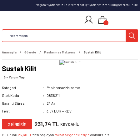
Mağaza fiyatlarımız ile internet satış fiyatlarımız farklılık gösterebilir.De
Anasayfa
Güverte
Paslanmaz Malzeme
Sustalı Kilit
Sustalı Kilit
0 - Yorum Yap
Kategori
Paslanmaz Malzeme
Stok Kodu
0836211
Garanti Süresi
24 Ay
Fiyat
3,67 EUR + KDV
231,74 TL
%5 İNDİRİM
KDV DAHİL
Bu ürünü
23,60 TL
’den başlayan
taksit seçenekleriyle
alabilirsiniz.