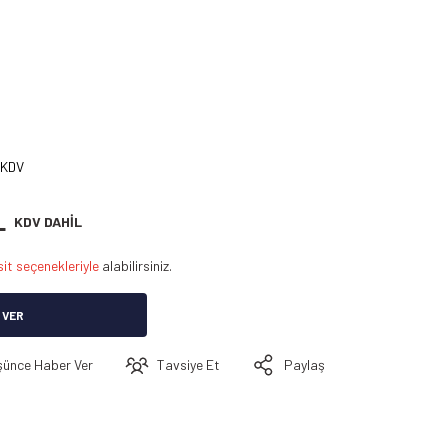
 KDV
L
KDV DAHİL
it seçenekleriyle
alabilirsiniz.
 VER
şünce Haber Ver
Tavsiye Et
Paylaş