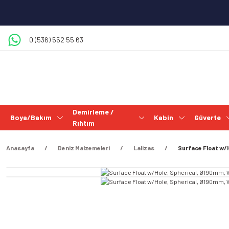
0 (536) 552 55 63
Demirleme /
Boya/Bakım
Kabin
Güverte
Rıhtım
Anasayfa
Deniz Malzemeleri
Lalizas
Surface Float w/H