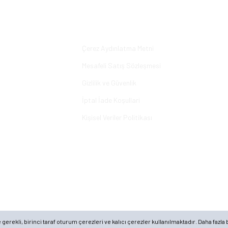
Yorum Yaz
Alışveriş
Çerez Aydınlatma Metni
Mesafeli Satış Sözleşmesi
Gizlilik ve Güvenlik
İptal İade Koşullari
Kişisel Veriler Politikası
rekli, birinci taraf oturum çerezleri ve kalıcı çerezler kullanılmaktadır. Daha fazla b