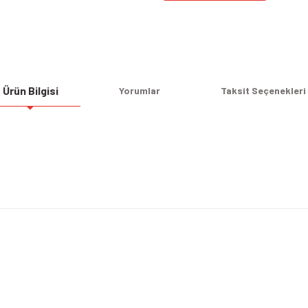
Ürün Bilgisi
Yorumlar
Taksit Seçenekleri
Bu ürüne ilk yorumu siz yapın!