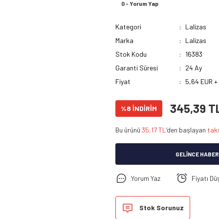
0 - Yorum Yap
Kategori
Lalizas
Marka
Lalizas
Stok Kodu
16383
Garanti Süresi
24 Ay
Fiyat
5,64 EUR +
345,39 T
%8 İNDİRİM
Bu ürünü
35,17 TL
’den başlayan
taks
GELINCE HABER
Yorum Yaz
Fiyatı Dü
Stok Sorunuz