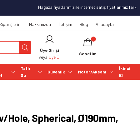
Mağaza fiyatlarımız ile internet satış fiyatlarımız farklılı
Siparişlerim
Hakkımızda
İletişim
Blog
Anasayfa
Üye Girişi
Sepetim
veya
Üye Ol
Tatlı
İkinci
Güvenlik
Motor/Aksam
et
Su
El
w/Hole, Spherical, Ø190mm,