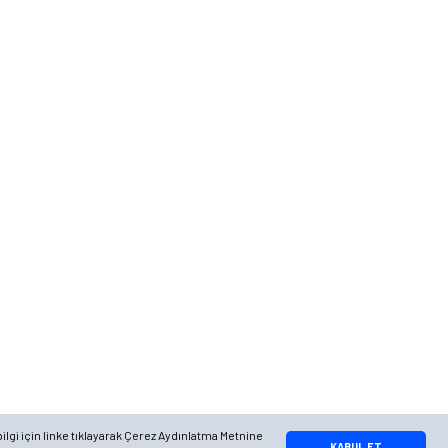
Telefon
0 (216) 701 11 33
0 (536) 552 55 63
Adres
Yayla Mah. Gökçek sok Balvin 2 Sitesi A Blok APT. No: 10/A, Tuzla/
İstanbul
Google Maps
Apple Maps
Yandex Maps
ilgi için linke tıklayarak Çerez Aydınlatma Metnine
Whatsapp Bilgi Hattı
KABUL ET