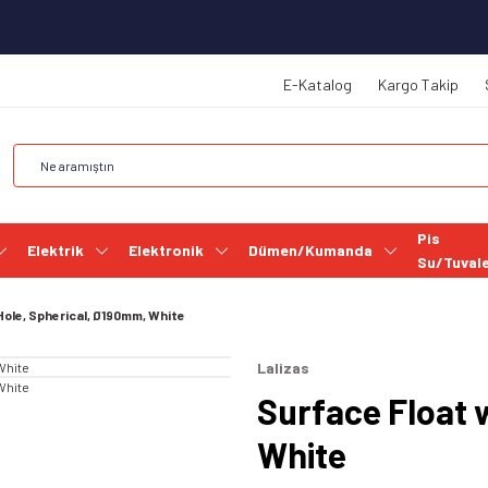
E-Katalog
Kargo Takip
Pis
Elektrik
Elektronik
Dümen/Kumanda
Su/Tuval
ole, Spherical, Ø190mm, White
Lalizas
Surface Float 
White