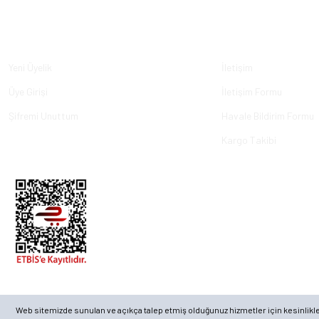
Üyelik
Kurumsal
Yeni Üyelik
İletişim
Üye Girişi
İletişim Formu
Şifremi Unuttum
Havale Bildirim Formu
Kargo Takibi
© 2023, ECKMARİNE.COM - Tüm Hakları Saklıdır.
Web sitemizde sunulan ve açıkça talep etmiş olduğunuz hizmetler için kesinlikle ge