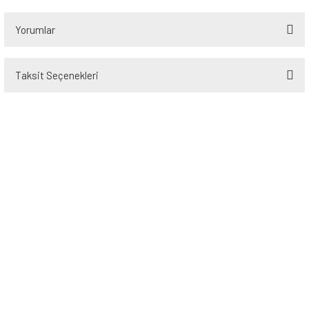
Yorumlar
Taksit Seçenekleri
Bu ürüne ilk yorumu siz yapın!
Yorum Yaz
Üyelik
Kurumsal
Alışveriş