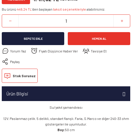
Bu ürünü
449,24 TL
’den başlayan
taksit seçenekleriyle
alabilirsiniz.
SEPETE EKLE
HEMEN AL
Yorum Yaz
Fiyatı Düşünce Haber Ver
Tavsiye Et
Paylaş
Stok Sorunuz
Ürün Bilgisi
Su/yakıt şamandırası
12V. Paslanmaz çelik. 5 delikli, standart flanşlı. Faria, S.Marco ve diğer 240-33 ohm
göstergeler ile uyumludur.
Boy:
50 cm