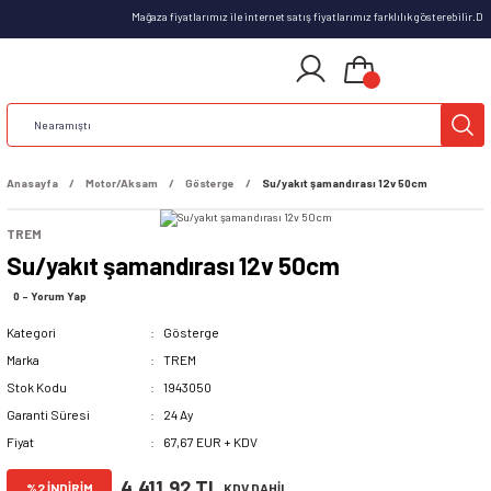
Mağaza fiyatlarımız ile internet satış fiyatlarımız farklılık gösterebilir.D
Anasayfa
Motor/Aksam
Gösterge
Su/yakıt şamandırası 12v 50cm
TREM
Su/yakıt şamandırası 12v 50cm
0 - Yorum Yap
Kategori
Gösterge
Marka
TREM
Stok Kodu
1943050
Garanti Süresi
24 Ay
Fiyat
67,67 EUR + KDV
4.411,92 TL
%2 İNDİRİM
KDV DAHİL