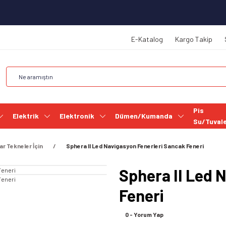
E-Katalog
Kargo Takip
Pis
Elektrik
Elektronik
Dümen/Kumanda
Su/Tuval
ar Tekneler İçin
Sphera II Led Navigasyon Fenerleri Sancak Feneri
Sphera II Led 
Feneri
0 - Yorum Yap