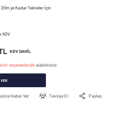
i 20m ye Kadar Tekneler İçin
+ KDV
 TL
KDV DAHİL
ksit seçenekleriyle
alabilirsiniz.
 VER
şünce Haber Ver
Tavsiye Et
Paylaş