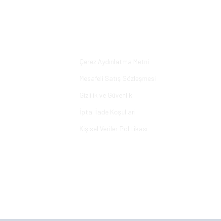
Bu ürüne ilk yorumu siz yapın!
Yorum Yaz
Alışveriş
Çerez Aydınlatma Metni
Mesafeli Satış Sözleşmesi
Gizlilik ve Güvenlik
İptal İade Koşullari
Kişisel Veriler Politikası