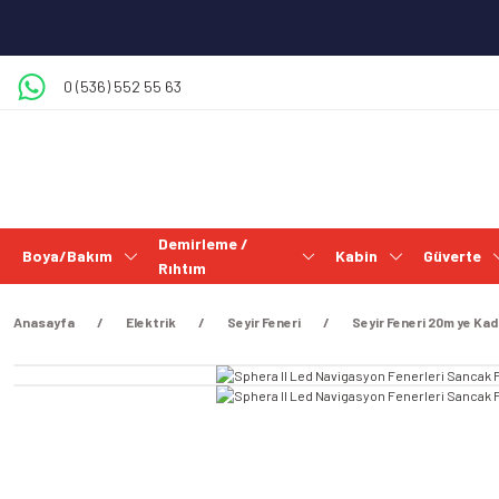
0 (536) 552 55 63
Demirleme /
Boya/Bakım
Kabin
Güverte
Rıhtım
Anasayfa
Elektrik
Seyir Feneri
Seyir Feneri 20m ye Kad