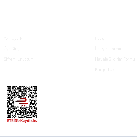
Üyelik
Kurumsal
Yeni Üyelik
İletişim
Üye Girişi
İletişim Formu
Şifremi Unuttum
Havale Bildirim Formu
Kargo Takibi