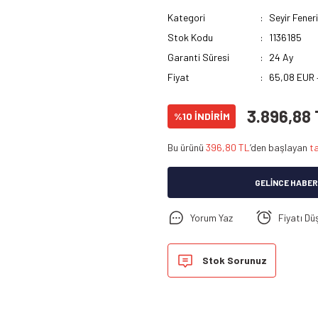
Kategori
Seyir Fener
Stok Kodu
1136185
Garanti Süresi
24 Ay
Fiyat
65,08 EUR 
3.896,88
%10 İNDİRİM
Bu ürünü
396,80 TL
’den başlayan
ta
GELINCE HABER
Yorum Yaz
Fiyatı Dü
Stok Sorunuz