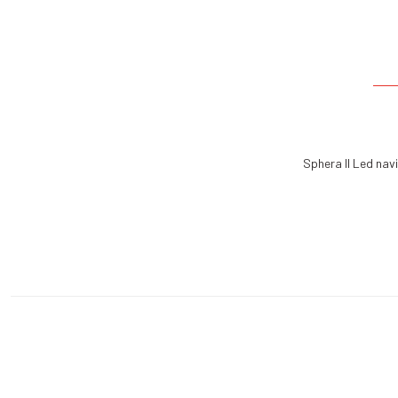
Sphera II Led nav