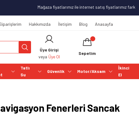
Mağaza fiyatlarımız ile internet satış fiyatlarımız farklılı
Siparişlerim
Hakkımızda
İletişim
Blog
Anasayfa
Üye Girişi
Sepetim
veya
Üye Ol
Tatlı
İkinci
Güvenlik
Motor/Aksam
et
Su
El
Navigasyon Fenerleri Sancak