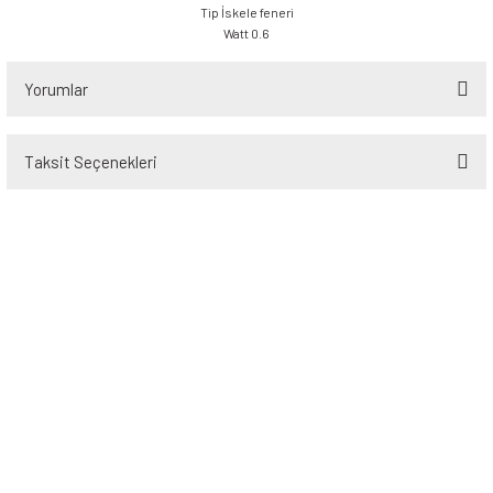
Tip İskele feneri
Watt 0.6
Yorumlar
Taksit Seçenekleri
Bu ürüne ilk yorumu siz yapın!
Yorum Yaz
Üyelik
Kurumsal
Alışveriş