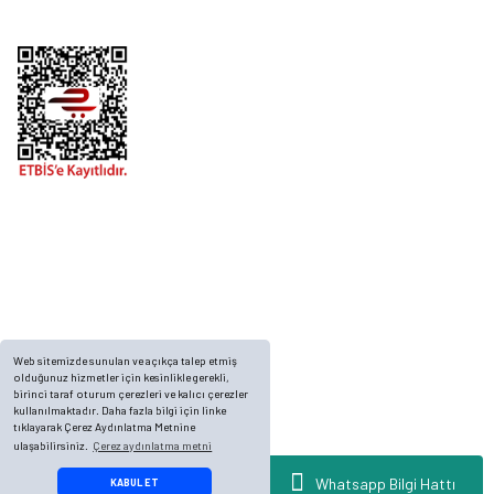
Telefon
0 (216) 701 11 33
0 (536) 552 55 63
Adres
Yayla Mah. Gökçek sok Balvin 2 Sitesi A Blok APT. No: 10/A, Tuzla/İstanbul
Web sitemizde sunulan ve açıkça talep etmiş
olduğunuz hizmetler için kesinlikle gerekli,
birinci taraf oturum çerezleri ve kalıcı çerezler
kullanılmaktadır. Daha fazla bilgi için linke
tıklayarak Çerez Aydınlatma Metnine
ulaşabilirsiniz.
Çerez aydınlatma metni
© 2023, ECKMARİNE.COM - Tüm Hakları Saklıdır.
Whatsapp Bilgi Hattı
KABUL ET