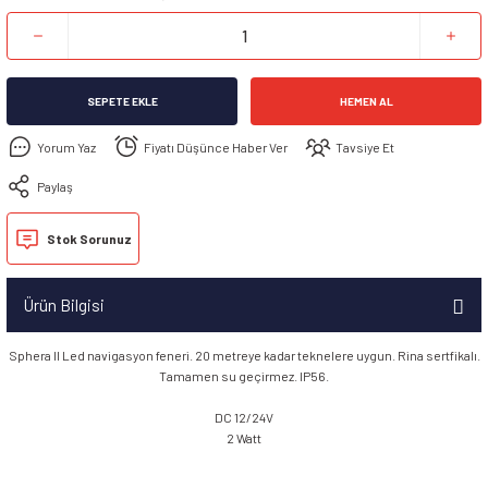
SEPETE EKLE
HEMEN AL
Yorum Yaz
Fiyatı Düşünce Haber Ver
Tavsiye Et
Paylaş
Stok Sorunuz
Ürün Bilgisi
Sphera II Led navigasyon feneri. 20 metreye kadar teknelere uygun. Rina sertfikalı.
Tamamen su geçirmez. IP56.
DC 12/24V
2 Watt