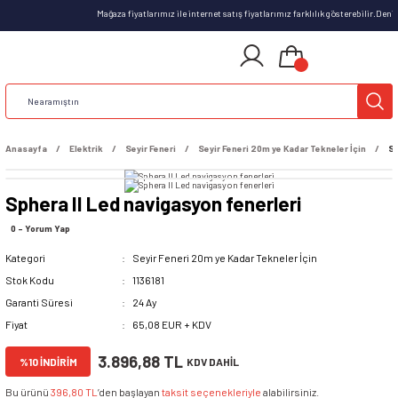
Mağaza fiyatlarımız ile internet satış fiyatlarımız farklılık gösterebilir.Den
Anasayfa
Elektrik
Seyir Feneri
Seyir Feneri 20m ye Kadar Tekneler İçin
Sp
Sphera II Led navigasyon fenerleri
0 - Yorum Yap
Kategori
Seyir Feneri 20m ye Kadar Tekneler İçin
Stok Kodu
1136181
Garanti Süresi
24 Ay
Fiyat
65,08 EUR + KDV
3.896,88 TL
%10 İNDİRİM
KDV DAHİL
Bu ürünü
396,80 TL
’den başlayan
taksit seçenekleriyle
alabilirsiniz.