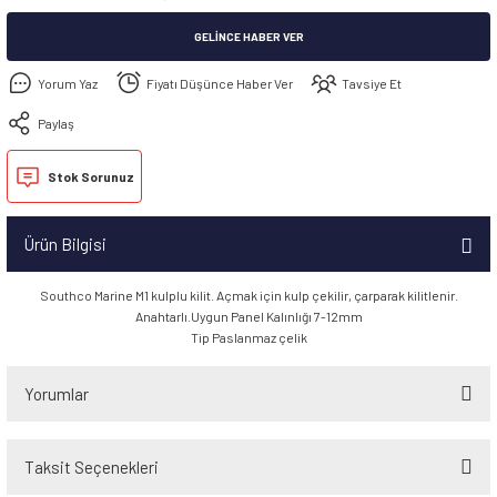
GELINCE HABER VER
Yorum Yaz
Fiyatı Düşünce Haber Ver
Tavsiye Et
Paylaş
Stok Sorunuz
Ürün Bilgisi
Southco Marine M1 kulplu kilit. Açmak için kulp çekilir, çarparak kilitlenir.
Anahtarlı.Uygun Panel Kalınlığı 7-12mm
Tip Paslanmaz çelik
Yorumlar
Taksit Seçenekleri
Bu ürüne ilk yorumu siz yapın!