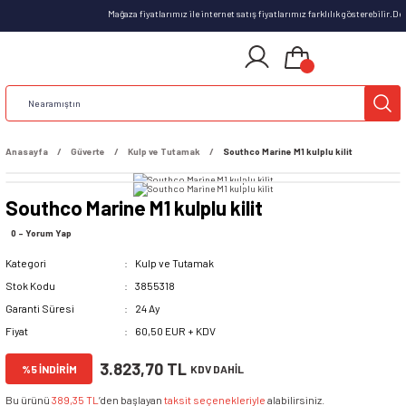
Mağaza fiyatlarımız ile internet satış fiyatlarımız farklılık gösterebilir.D
Anasayfa
Güverte
Kulp ve Tutamak
Southco Marine M1 kulplu kilit
Southco Marine M1 kulplu kilit
0 - Yorum Yap
Kategori
Kulp ve Tutamak
Stok Kodu
3855318
Garanti Süresi
24 Ay
Fiyat
60,50 EUR + KDV
3.823,70 TL
%5 İNDİRİM
KDV DAHİL
Bu ürünü
389,35 TL
’den başlayan
taksit seçenekleriyle
alabilirsiniz.