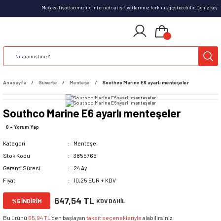
Mağaza fiyatlarımız ile internet satış fiyatlarımız farklılık gösterebilir.Deniz ke
Anasayfa
Güverte
Menteşe
Southco Marine E6 ayarlı menteşeler
Southco Marine E6 ayarlı menteşeler
0 - Yorum Yap
Kategori
Menteşe
Stok Kodu
3855765
Garanti Süresi
24 Ay
Fiyat
10,25 EUR + KDV
647,54 TL
%5 İNDİRİM
KDV DAHİL
Bu ürünü
65,94 TL
’den başlayan
taksit seçenekleriyle
alabilirsiniz.