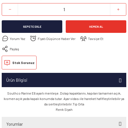
SEPETE EKLE
HEMEN AL
Yorum Yaz
Fiyatı Düşünce Haber Ver
Tavsiye Et
Paylaş
Stok Sorunuz
Ürün Bilgisi
Southco Marine E6 ayarlı menteşe. Dolap kapaklarını, kapıları tamamen açık,
kısmen açık yada kapalı konumda tutar. Ayar vidası ile hareket hafifleştirilebilir ya
da sertleştirilebilir.Tip Orta
Renk Siyah
Yorumlar