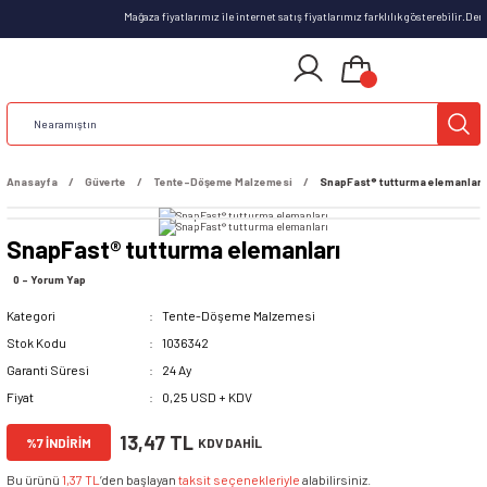
Mağaza fiyatlarımız ile internet satış fiyatlarımız farklılık gösterebilir.De
Anasayfa
Güverte
Tente-Döşeme Malzemesi
SnapFast® tutturma elemanları
SnapFast® tutturma elemanları
0 - Yorum Yap
Kategori
Tente-Döşeme Malzemesi
Stok Kodu
1036342
Garanti Süresi
24 Ay
Fiyat
0,25 USD + KDV
13,47 TL
%7 İNDİRİM
KDV DAHİL
Bu ürünü
1,37 TL
’den başlayan
taksit seçenekleriyle
alabilirsiniz.