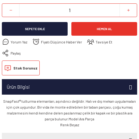
SEPETE EKLE
HEMEN AL
Yorum Yaz
Fiyatı Düşünce Haber Ver
Tavsiye Et
Paylaş
Stok Sorunuz
Ürün Bilgisi
SnapFast® tutturma elemanları, aşındırıcı değildir. Halı ve dış mekan uygulamaları
için çok uygundur. Bir vida ile monte edilebilen bir taban parçası, çoğu kumaş
malzemesini kendi kendine delen paslanmaz çelik bir kapak ve bir plastik ara
parça bulunur.Model Ara Parça
Renk Beyaz