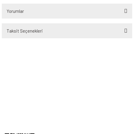
Yorumlar
Taksit Seçenekleri
Bu ürüne ilk yorumu siz yapın!
Yorum Yaz
Üyelik
Kurumsal
Alışveriş