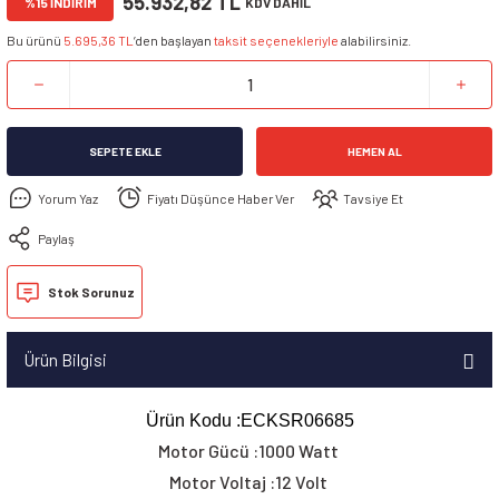
55.932,82 TL
%15 İNDİRİM
KDV DAHİL
Bu ürünü
5.695,36 TL
’den başlayan
taksit seçenekleriyle
alabilirsiniz.
SEPETE EKLE
HEMEN AL
Yorum Yaz
Fiyatı Düşünce Haber Ver
Tavsiye Et
Paylaş
Stok Sorunuz
Ürün Bilgisi
Ürün Kodu :ECKSR06685
Motor Gücü :1000 Watt
Motor Voltaj :12 Volt