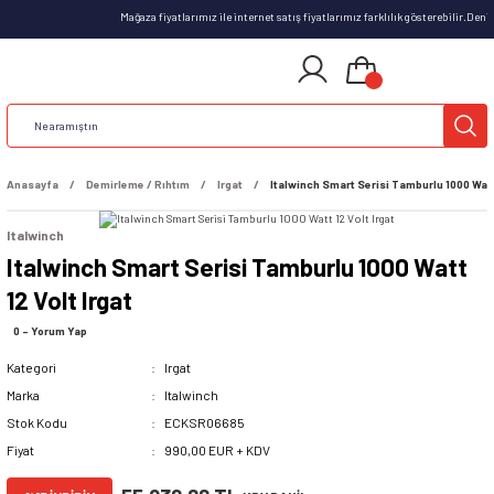
Mağaza fiyatlarımız ile internet satış fiyatlarımız farklılık gösterebilir.Deni
Anasayfa
Demirleme / Rıhtım
Irgat
Italwinch Smart Serisi Tamburlu 1000 Watt 
Italwinch
Italwinch Smart Serisi Tamburlu 1000 Watt
12 Volt Irgat
0 - Yorum Yap
Kategori
Irgat
Marka
Italwinch
Stok Kodu
ECKSR06685
Fiyat
990,00 EUR + KDV