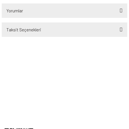
Yorumlar
Taksit Seçenekleri
Bu ürüne ilk yorumu siz yapın!
Yorum Yaz
Üyelik
Kurumsal
Alışveriş