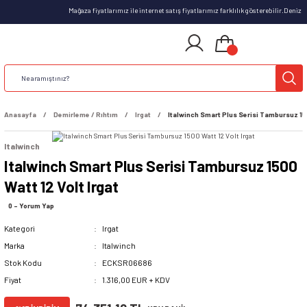
Mağaza fiyatlarımız ile internet satış fiyatlarımız farklılık gösterebilir.Deniz 
Anasayfa
Demirleme / Rıhtım
Irgat
Italwinch Smart Plus Serisi Tambursuz 150
Italwinch
Italwinch Smart Plus Serisi Tambursuz 1500
Watt 12 Volt Irgat
0 - Yorum Yap
Kategori
Irgat
Marka
Italwinch
Stok Kodu
ECKSR06686
Fiyat
1.316,00 EUR + KDV