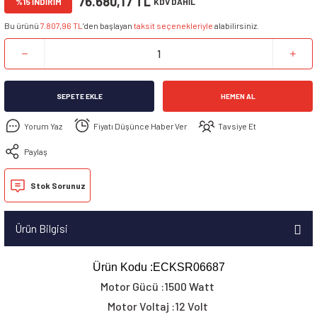
76.680,17 TL
%15 İNDİRİM
KDV DAHİL
Bu ürünü
7.807,96 TL
’den başlayan
taksit seçenekleriyle
alabilirsiniz.
SEPETE EKLE
HEMEN AL
Yorum Yaz
Fiyatı Düşünce Haber Ver
Tavsiye Et
Paylaş
Stok Sorunuz
Ürün Bilgisi
Ürün Kodu :ECKSR06687
Motor Gücü :1500 Watt
Motor Voltaj :12 Volt