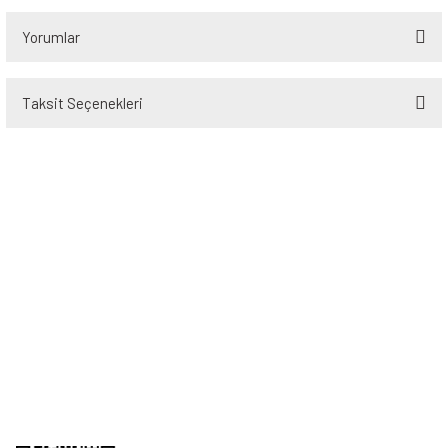
Yorumlar
Taksit Seçenekleri
Bu ürüne ilk yorumu siz yapın!
Yorum Yaz
Üyelik
Kurumsal
Alışveriş