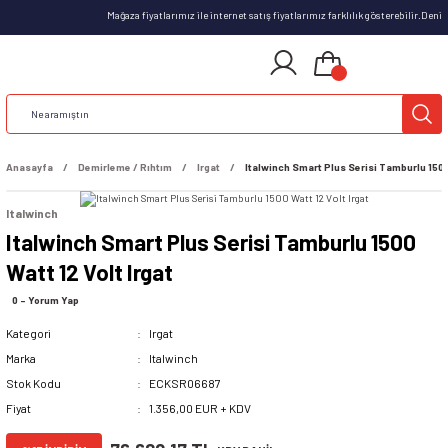
Mağaza fiyatlarımız ile internet satış fiyatlarımız farklılık gösterebilir.Deni
Anasayfa
Demirleme / Rıhtım
Irgat
Italwinch Smart Plus Serisi Tamburlu 1500 
Italwinch
Italwinch Smart Plus Serisi Tamburlu 1500
Watt 12 Volt Irgat
0 - Yorum Yap
Kategori
Irgat
Marka
Italwinch
Stok Kodu
ECKSR06687
Fiyat
1.356,00 EUR + KDV