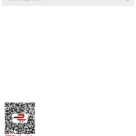
Bu ürüne ilk yorumu siz yapın!
Yorum Yaz
Üyelik
Kurumsal
Alışveriş