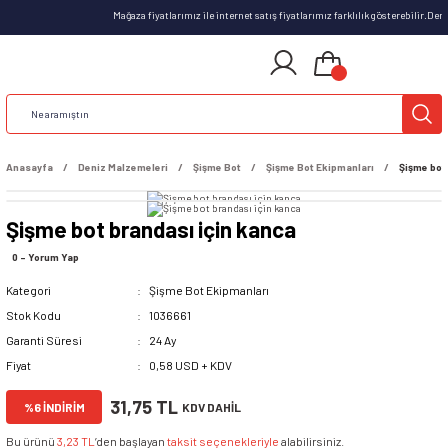
Mağaza fiyatlarımız ile internet satış fiyatlarımız farklılık gösterebilir.De
Anasayfa
Deniz Malzemeleri
Şişme Bot
Şişme Bot Ekipmanları
Şişme bot
Şişme bot brandası için kanca
0 - Yorum Yap
Kategori
Şişme Bot Ekipmanları
Stok Kodu
1036661
Garanti Süresi
24 Ay
Fiyat
0,58 USD + KDV
31,75 TL
%6 İNDİRİM
KDV DAHİL
Bu ürünü
3,23 TL
’den başlayan
taksit seçenekleriyle
alabilirsiniz.