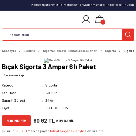
Mağaza fiyatlarımız ile internet satış fiyatlarımız farklılık gösterebilir.Deni
Anasayfa
Elektrik
Sigorta Panel ve Switch Aksesuarları
Sigorta
Bıçak Si
Bıçak Sigorta 3 Amper 6 lı Paket
0 - Yorum Yap
Kategori
Sigorta
Stok Kodu
1410653
Garanti Süresi
24 Ay
Fiyat
1,17 USD + KDV
60,62 TL
%10 İNDİRİM
KDV DAHİL
Bu ürünü
6,17 TL
’den başlayan
taksit seçenekleriyle
alabilirsiniz.