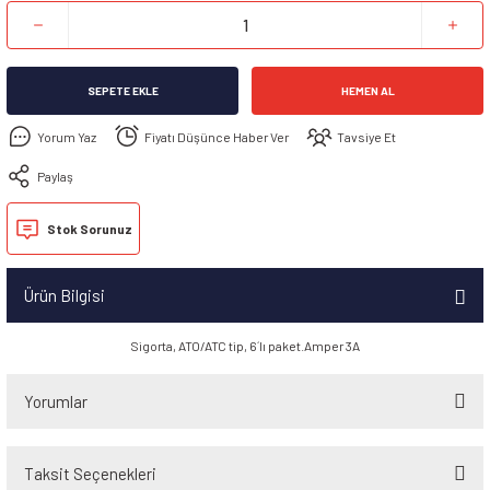
SEPETE EKLE
HEMEN AL
Yorum Yaz
Fiyatı Düşünce Haber Ver
Tavsiye Et
Paylaş
Stok Sorunuz
Ürün Bilgisi
Sigorta, ATO/ATC tip, 6´lı paket.Amper 3A
Yorumlar
Taksit Seçenekleri
Bu ürüne ilk yorumu siz yapın!