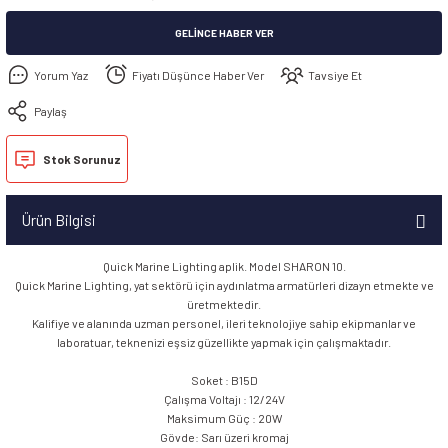
GELINCE HABER VER
Yorum Yaz
Fiyatı Düşünce Haber Ver
Tavsiye Et
Paylaş
Stok Sorunuz
Ürün Bilgisi
Quick Marine Lighting aplik. Model SHARON 10.
Quick Marine Lighting, yat sektörü için aydınlatma armatürleri dizayn etmekte ve
üretmektedir.
Kalifiye ve alanında uzman personel, ileri teknolojiye sahip ekipmanlar ve
laboratuar, teknenizi eşsiz güzellikte yapmak için çalışmaktadır.
Soket : B15D
Çalışma Voltajı : 12/24V
Maksimum Güç : 20W
Gövde: Sarı üzeri kromaj