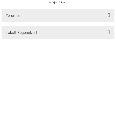
Abajur: Linen
Yorumlar
Taksit Seçenekleri
Bu ürüne ilk yorumu siz yapın!
Yorum Yaz
Üyelik
Kurumsal
Alışveriş