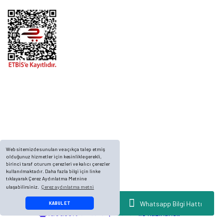
Telefon
0 (216) 701 11 33
0 (536) 552 55 63
Adres
Yayla Mah. Gökçek sok Balvin 2 Sitesi A Blok APT. No: 10/A, Tuzla/İstanbul
Web sitemizde sunulan ve açıkça talep etmiş
olduğunuz hizmetler için kesinlikle gerekli,
birinci taraf oturum çerezleri ve kalıcı çerezler
kullanılmaktadır. Daha fazla bilgi için linke
tıklayarak Çerez Aydınlatma Metnine
ulaşabilirsiniz.
Çerez aydınlatma metni
© 2023, ECKMARİNE.COM - Tüm Hakları Saklıdır.
Whatsapp Bilgi Hattı
KABUL ET
ideasoft
ile
e-