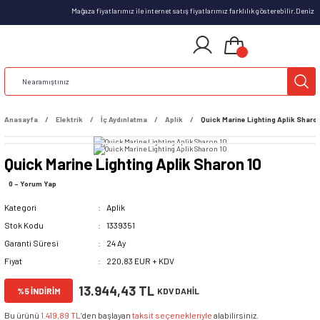
Mağaza fiyatlarımız ile internet satış fiyatlarımız farklılık gösterebilir.Deniz
Anasayfa
Elektrik
İç Aydınlatma
Aplik
Quick Marine Lighting Aplik Sharon
Quick Marine Lighting Aplik Sharon 10
0 - Yorum Yap
Kategori
Aplik
Stok Kodu
1339351
Garanti Süresi
24 Ay
Fiyat
220,83 EUR + KDV
13.944,43 TL
%5 İNDİRİM
KDV DAHİL
Bu ürünü
1.419,89 TL
’den başlayan
taksit seçenekleriyle
alabilirsiniz.