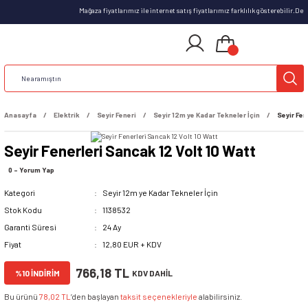
Mağaza fiyatlarımız ile internet satış fiyatlarımız farklılık gösterebilir.D
Anasayfa
Elektrik
Seyir Feneri
Seyir 12m ye Kadar Tekneler İçin
Seyir Fen
Seyir Fenerleri Sancak 12 Volt 10 Watt
0 - Yorum Yap
Kategori
Seyir 12m ye Kadar Tekneler İçin
Stok Kodu
1138532
Garanti Süresi
24 Ay
Fiyat
12,80 EUR + KDV
766,18 TL
%10 İNDİRİM
KDV DAHİL
Bu ürünü
78,02 TL
’den başlayan
taksit seçenekleriyle
alabilirsiniz.