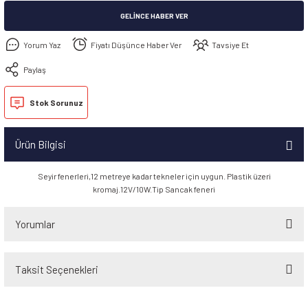
GELINCE HABER VER
Yorum Yaz
Fiyatı Düşünce Haber Ver
Tavsiye Et
Paylaş
Stok Sorunuz
Ürün Bilgisi
Seyir fenerleri,12 metreye kadar tekneler için uygun. Plastik üzeri
kromaj.12V/10W.Tip Sancak feneri
Yorumlar
Taksit Seçenekleri
Bu ürüne ilk yorumu siz yapın!