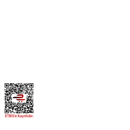
Yorum Yaz
Üyelik
Kurumsal
Alışveriş
Telefon