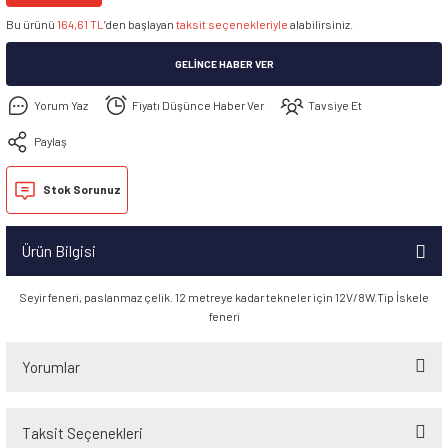
Bu ürünü
164,61 TL
’den başlayan
taksit seçenekleriyle
alabilirsiniz.
GELINCE HABER VER
Yorum Yaz
Fiyatı Düşünce Haber Ver
Tavsiye Et
Paylaş
Stok Sorunuz
Ürün Bilgisi
Seyir feneri, paslanmaz çelik. 12 metreye kadar tekneler için 12V/8W.Tip İskele
feneri
Yorumlar
Taksit Seçenekleri
Bu ürüne ilk yorumu siz yapın!