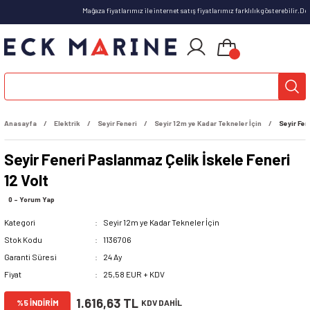
Mağaza fiyatlarımız ile internet satış fiyatlarımız farklılık gösterebilir.D
Anasayfa
Elektrik
Seyir Feneri
Seyir 12m ye Kadar Tekneler İçin
Seyir Fen
Seyir Feneri Paslanmaz Çelik İskele Feneri
12 Volt
0 - Yorum Yap
Kategori
Seyir 12m ye Kadar Tekneler İçin
Stok Kodu
1136706
Garanti Süresi
24 Ay
Fiyat
25,58 EUR + KDV
1.616,63 TL
%5 İNDİRİM
KDV DAHİL