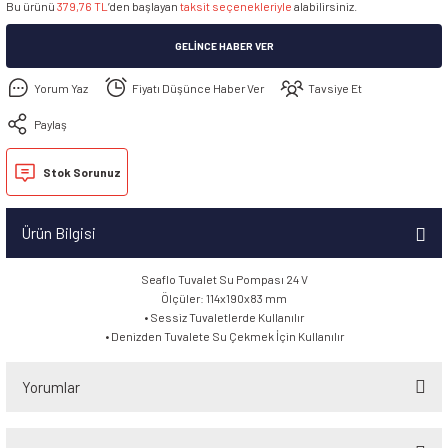
Bu ürünü
379,76 TL
’den başlayan
taksit seçenekleriyle
alabilirsiniz.
GELINCE HABER VER
Yorum Yaz
Fiyatı Düşünce Haber Ver
Tavsiye Et
Paylaş
Stok Sorunuz
Ürün Bilgisi
Seaflo Tuvalet Su Pompası 24 V
Ölçüler: 114x190x83 mm
• Sessiz Tuvaletlerde Kullanılır
• Denizden Tuvalete Su Çekmek İçin Kullanılır
Yorumlar