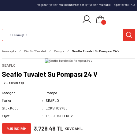
Mağaza fiyatlarımız ile internet satış fiyatlarımız farklılık gösterebilir.
Anasayfa
Pis Su/Tuvalet
Pompa
Seaflo Tuvalet Su Pompası 24 V
SEAFLO
Seaflo Tuvalet Su Pompası 24 V
0 - Yorum Yap
Kategori
Pompa
Marka
SEAFLO
Stok Kodu
ECKSR09760
Fiyat
76,00 USD + KDV
3.729,49 TL
%15 İNDİRİM
KDV DAHİL