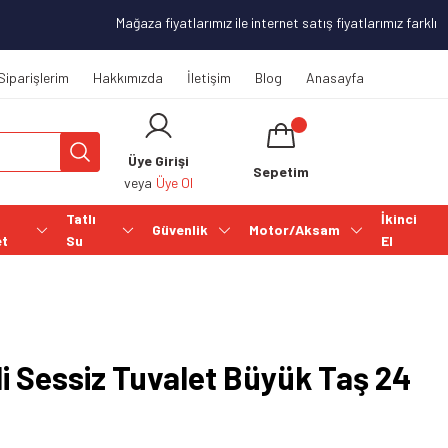
Mağaza fiyatlarımız ile internet satış fiyatlarımız farklılık
Siparişlerim
Hakkımızda
İletişim
Blog
Anasayfa
Üye Girişi
Sepetim
veya
Üye Ol
Tatlı
İkinci
Güvenlik
Motor/Aksam
et
Su
El
li Sessiz Tuvalet Büyük Taş 24