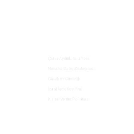
Bu ürüne ilk yorumu siz yapın!
Yorum Yaz
Alışveriş
Çerez Aydınlatma Metni
Mesafeli Satış Sözleşmesi
Gizlilik ve Güvenlik
İptal İade Koşullari
Kişisel Veriler Politikası