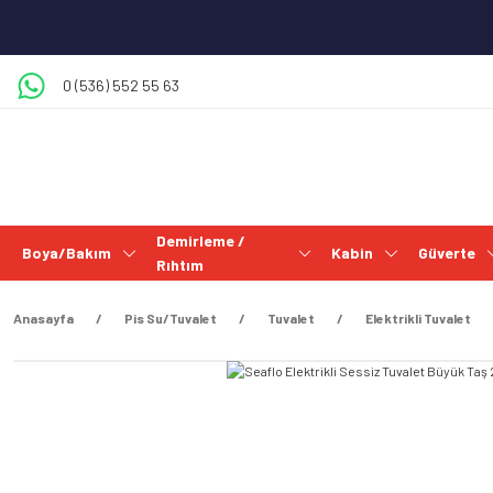
0 (536) 552 55 63
Demirleme /
Boya/Bakım
Kabin
Güverte
Rıhtım
Anasayfa
Pis Su/Tuvalet
Tuvalet
Elektrikli Tuvalet