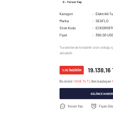
0 - Yorum Yap
Kategori
Elektrikli T
Marka
SEAFLO
Stok Kodu
ECKSR097
Fiyat
390,00 USD
Tuvaletlerde kırılabilir ürün olduğ
alınabilir.
19.138,16
%15 İNDİRİM
Bu ürünü
1.948,74 TL
’den başlayan
GELINCE HABER
Yorum Yaz
Fiyatı Dü