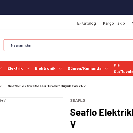
E-Katalog
Kargo Takip
Pis
Elektrik
Elektronik
Dümen/Kumanda
Su/Tuval
Seaflo Elektrikli Sessiz Tuvalet Büyük Taş 24 V
SEAFLO
Seaflo Elektrik
V