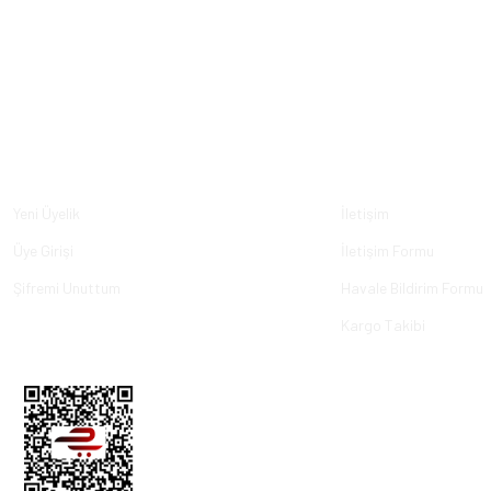
Üyelik
Kurumsal
Yeni Üyelik
İletişim
Üye Girişi
İletişim Formu
Şifremi Unuttum
Havale Bildirim Formu
Kargo Takibi