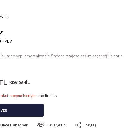
uvalet
45
 + KDV
u için kargo yapılamamaktadır. Sadece mağaza teslim seçeneği ile satın
 TL
KDV DAHİL
taksit seçenekleriyle
alabilirsiniz.
 VER
şünce Haber Ver
Tavsiye Et
Paylaş