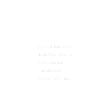
Bu ürüne ilk yorumu siz yapın!
Yorum Yaz
Alışveriş
Çerez Aydınlatma Metni
Mesafeli Satış Sözleşmesi
Gizlilik ve Güvenlik
İptal İade Koşullari
Kişisel Veriler Politikası