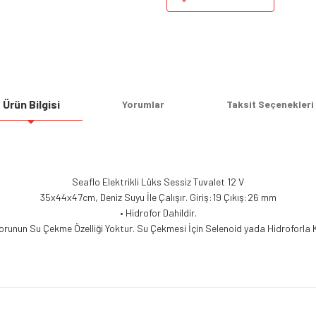
Ürün Bilgisi
Yorumlar
Taksit Seçenekleri
Seaflo Elektrikli Lüks Sessiz Tuvalet 12 V
35x44x47cm, Deniz Suyu İle Çalışır. Giriş:19 Çıkış:26 mm
• Hidrofor Dahildir.
orunun Su Çekme Özelliği Yoktur. Su Çekmesi İçin Selenoid yada Hidroforla Ku