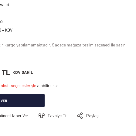
uvalet
52
 + KDV
u için kargo yapılamamaktadır. Sadece mağaza teslim seçeneği ile satın
 TL
KDV DAHİL
taksit seçenekleriyle
alabilirsiniz.
 VER
şünce Haber Ver
Tavsiye Et
Paylaş