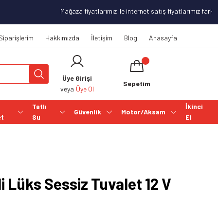
Mağaza fiyatlarımız ile internet satış fiyatlarımız farklılı
Siparişlerim
Hakkımızda
İletişim
Blog
Anasayfa
Üye Girişi
Sepetim
veya
Üye Ol
Tatlı
İkinci
Güvenlik
Motor/Aksam
et
Su
El
li Lüks Sessiz Tuvalet 12 V