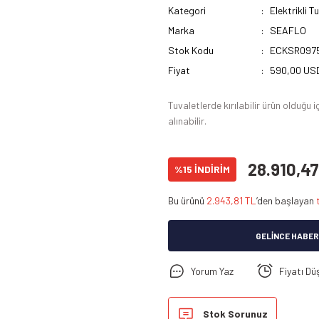
Kategori
Elektrikli T
Marka
SEAFLO
Stok Kodu
ECKSR097
Fiyat
590,00 USD
Tuvaletlerde kırılabilir ürün olduğ
alınabilir.
28.910,47
%15 İNDİRİM
Bu ürünü
2.943,81 TL
’den başlayan
GELINCE HABER
Yorum Yaz
Fiyatı Dü
Stok Sorunuz