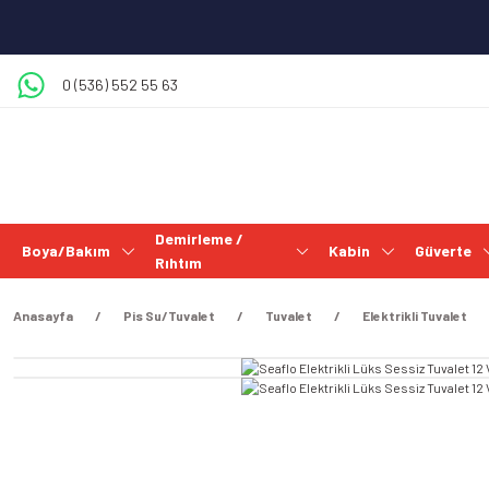
0 (536) 552 55 63
Demirleme /
Boya/Bakım
Kabin
Güverte
Rıhtım
Anasayfa
Pis Su/Tuvalet
Tuvalet
Elektrikli Tuvalet