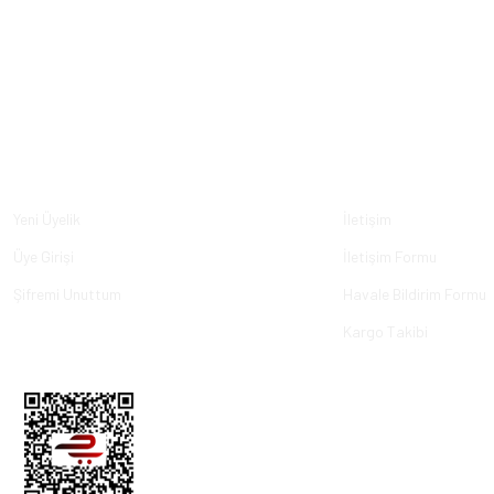
Üyelik
Kurumsal
Yeni Üyelik
İletişim
Üye Girişi
İletişim Formu
Şifremi Unuttum
Havale Bildirim Formu
Kargo Takibi