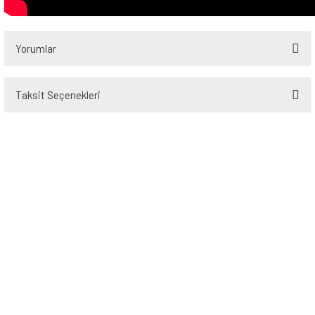
Yorumlar
Taksit Seçenekleri
Bu ürüne ilk yorumu siz yapın!
Yorum Yaz
Üyelik
Kurumsal
Alışveriş