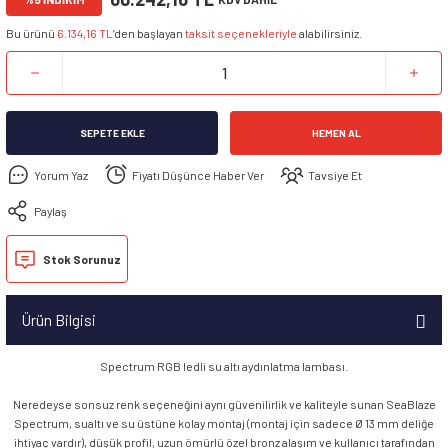
Bu ürünü
6.134,16 TL
’den başlayan
taksit seçenekleriyle
alabilirsiniz.
SEPETE EKLE
HEMEN AL
Yorum Yaz
Fiyatı Düşünce Haber Ver
Tavsiye Et
Paylaş
Stok Sorunuz
Ürün Bilgisi
Spectrum RGB ledli su altı aydınlatma lambası.
Neredeyse sonsuz renk seçeneğini aynı güvenilirlik ve kaliteyle sunan SeaBlaze
Spectrum, sualtı ve su üstüne kolay montaj (montaj için sadece Ø 13 mm deliğe
ihtiyaç vardır), düşük profil, uzun ömürlü özel bronz alaşım ve kullanıcı tarafından