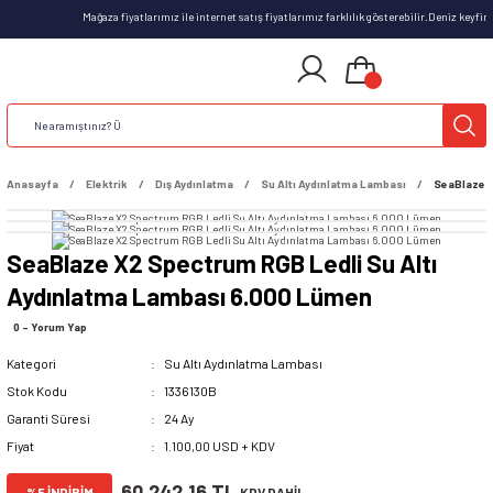
Mağaza fiyatlarımız ile internet satış fiyatlarımız farklılık gösterebilir.Deniz keyfi
Anasayfa
Elektrik
Dış Aydınlatma
Su Altı Aydınlatma Lambası
SeaBlaze X
SeaBlaze X2 Spectrum RGB Ledli Su Altı
Aydınlatma Lambası 6.000 Lümen
0 - Yorum Yap
Kategori
Su Altı Aydınlatma Lambası
Stok Kodu
1336130B
Garanti Süresi
24 Ay
Fiyat
1.100,00 USD + KDV
60.242,16 TL
%5 İNDİRİM
KDV DAHİL