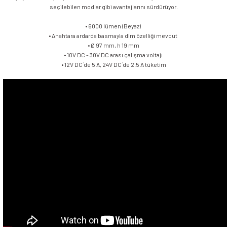
seçilebilen modlar gibi avantajlarını sürdürüyor.
• 6000 lümen (Beyaz)
• Anahtara ardarda basmayla dim özelliği mevcut
• Ø 97 mm, h 19 mm
• 10V DC - 30V DC arası çalışma voltajı
• 12V DC´de 5 A, 24V DC´de 2.5 A tüketim