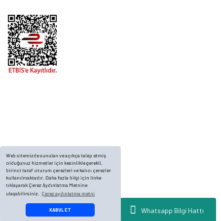
Telefon
0 (216) 701 11 33
0 (536) 552 55 63
Adres
Yayla Mah. Gökçek sok Balvin 2 Sitesi A Blok APT. No: 10/A, Tuzla/İstanbul
Web sitemizde sunulan ve açıkça talep etmiş
olduğunuz hizmetler için kesinlikle gerekli,
birinci taraf oturum çerezleri ve kalıcı çerezler
kullanılmaktadır. Daha fazla bilgi için linke
tıklayarak Çerez Aydınlatma Metnine
ulaşabilirsiniz.
Çerez aydınlatma metni
© 2023, ECKMARİNE.COM - Tüm Hakları Saklıdır.
Whatsapp Bilgi Hattı
KABUL ET
ideasoft
ile
e-