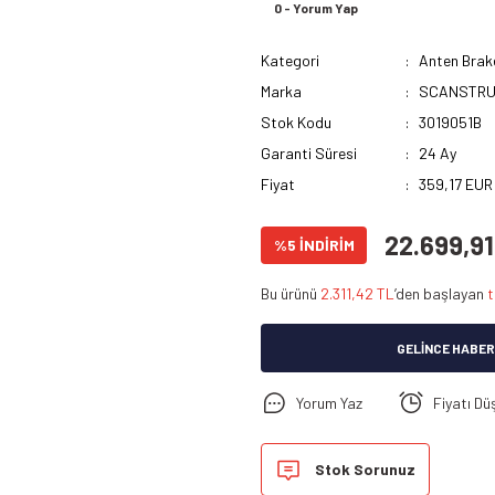
0 - Yorum Yap
Kategori
Anten Brak
Marka
SCANSTRU
Stok Kodu
3019051B
Garanti Süresi
24 Ay
Fiyat
359,17 EUR
22.699,91
%5 İNDİRİM
Bu ürünü
2.311,42 TL
’den başlayan
t
GELINCE HABER
Yorum Yaz
Fiyatı Dü
Stok Sorunuz