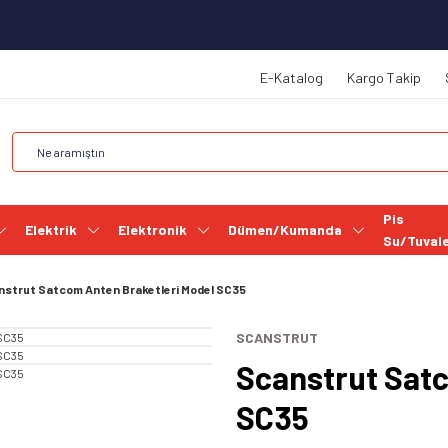
E-Katalog
Kargo Takip
Pis
Elektrik
Elektronik
Dümen/Kumanda
Su/Tuval
nstrut Satcom Anten Braketleri Model SC35
SCANSTRUT
Scanstrut Satc
SC35