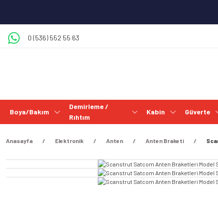
0 (536) 552 55 63
Demirleme /
Boya/Bakım
Kabin
Güverte
Rıhtım
Anasayfa
Elektronik
Anten
Anten Braketi
Sca