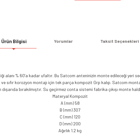
Ürün Bilgisi
Yorumlar
Taksit Seçenekleri
i alanı % 60’a kadar ufaltır. Bu Satcom anteninizin monte edileceği yeri seç
k ve sıfır korozyon montajı için tek parça kompozit Grp kalıp. Satcom montaj
n dışarıda bırakılmıştır. Su geçirmez conta sistemi fabrika çıkışı monte ha
Materyal Kompozit
A (mm) 58
B (mm) 307
C (mm) 120
D (mm) 200
Ağırlık 1.2 kg