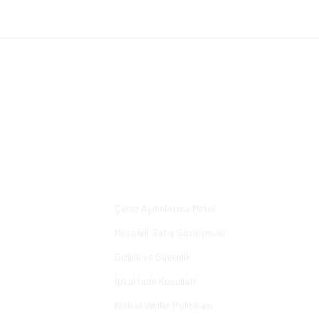
Bu ürüne ilk yorumu siz yapın!
Yorum Yaz
Alışveriş
Çerez Aydınlatma Metni
Mesafeli Satış Sözleşmesi
Gizlilik ve Güvenlik
İptal İade Koşullari
Kişisel Veriler Politikası