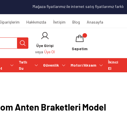
Mağaza fiyatlarımız ile internet satış fiyatlarımız farklılık 
Siparişlerim
Hakkımızda
İletişim
Blog
Anasayfa
Üye Girişi
Sepetim
veya
Üye Ol
Tatlı
İkinci
Güvenlik
Motor/Aksam
et
Su
El
om Anten Braketleri Model