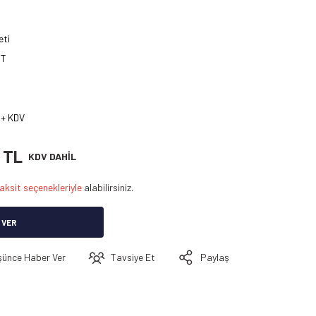
eti
T
 + KDV
 TL
KDV DAHİL
aksit seçenekleriyle
alabilirsiniz.
 VER
şünce Haber Ver
Tavsiye Et
Paylaş