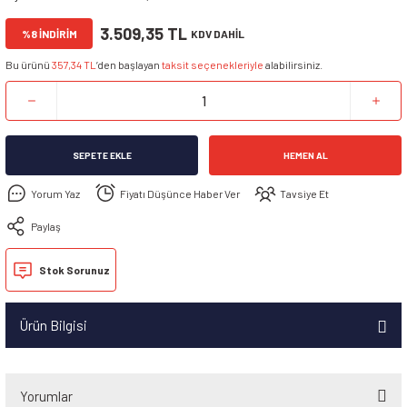
3.509,35 TL
%8 İNDİRİM
KDV DAHİL
Bu ürünü
357,34 TL
’den başlayan
taksit seçenekleriyle
alabilirsiniz.
SEPETE EKLE
HEMEN AL
Yorum Yaz
Fiyatı Düşünce Haber Ver
Tavsiye Et
Paylaş
Stok Sorunuz
Ürün Bilgisi
Yorumlar