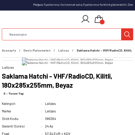
Mağaza fiyatlarımız ile internet satış fiyatlarımız farklılık gösterebilir.Den
Anasayfa
Deniz Malzemeleri
Lalizas
Saklama Hatchi - VHF/RadioCD, Kilitli
Lalizas
Saklama Hatchi - VHF/RadioCD, Kilitli,
180x285x255mm, Beyaz
0 - Yorum Yap
Kategori
Lalizas
Marka
Lalizas
Stok Kodu
196364
Garanti Süresi
24 Ay
Fiyat
57,34 EUR + KDV