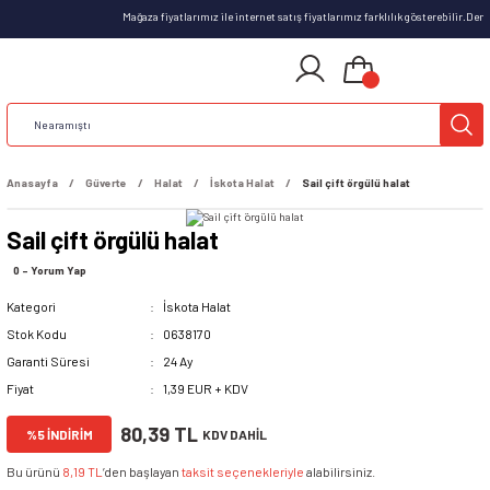
Mağaza fiyatlarımız ile internet satış fiyatlarımız farklılık gösterebilir.De
Anasayfa
Güverte
Halat
İskota Halat
Sail çift örgülü halat
Sail çift örgülü halat
0 - Yorum Yap
Kategori
İskota Halat
Stok Kodu
0638170
Garanti Süresi
24 Ay
Fiyat
1,39 EUR + KDV
80,39 TL
%5 İNDİRİM
KDV DAHİL
Bu ürünü
8,19 TL
’den başlayan
taksit seçenekleriyle
alabilirsiniz.