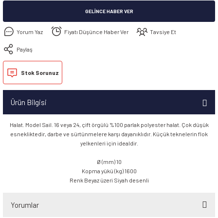
GELINCE HABER VER
Yorum Yaz
Fiyatı Düşünce Haber Ver
Tavsiye Et
Paylaş
Stok Sorunuz
Ürün Bilgisi
Halat. Model Sail. 16 veya 24, çift örgülü %100 parlak polyester halat. Çok düşük
esnekliktedir, darbe ve sürtünmelere karşı dayanıklıdır. Küçük teknelerin flok
yelkenleri için idealdir.
Ø (mm) 10
Kopma yükü (kg) 1600
Renk Beyaz üzeri Siyah desenli
Yorumlar