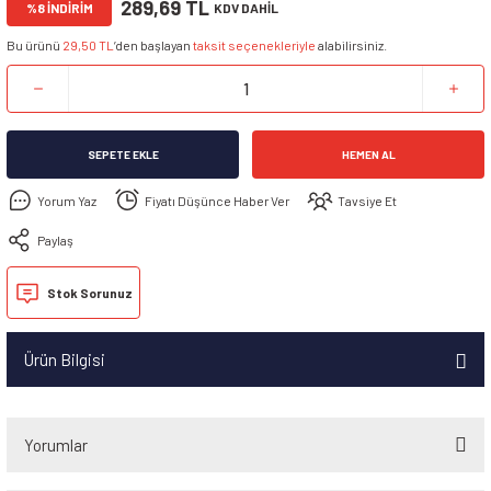
289,69 TL
%8 İNDİRİM
KDV DAHİL
Bu ürünü
29,50 TL
’den başlayan
taksit seçenekleriyle
alabilirsiniz.
SEPETE EKLE
HEMEN AL
Yorum Yaz
Fiyatı Düşünce Haber Ver
Tavsiye Et
Paylaş
Stok Sorunuz
Ürün Bilgisi
Yorumlar