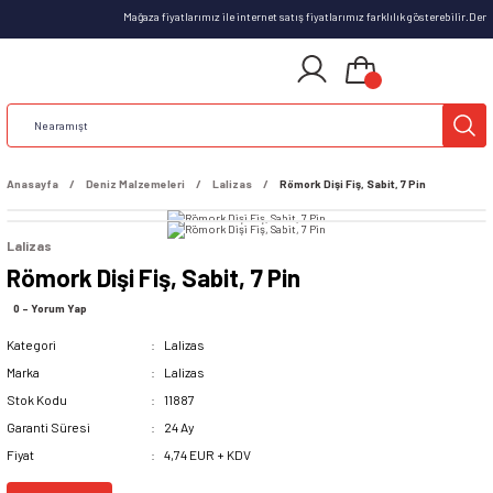
Mağaza fiyatlarımız ile internet satış fiyatlarımız farklılık gösterebilir.De
Anasayfa
Deniz Malzemeleri
Lalizas
Römork Dişi Fiş, Sabit, 7 Pin
Lalizas
Römork Dişi Fiş, Sabit, 7 Pin
0 - Yorum Yap
Kategori
Lalizas
Marka
Lalizas
Stok Kodu
11887
Garanti Süresi
24 Ay
Fiyat
4,74 EUR + KDV