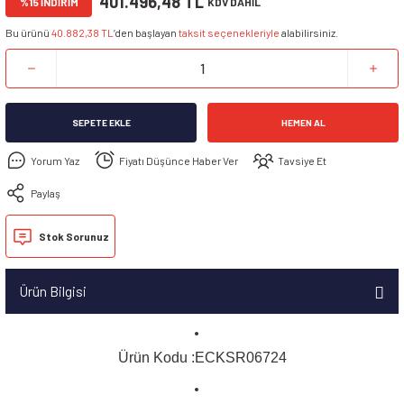
401.496,48 TL
%15 İNDİRİM
KDV DAHİL
Bu ürünü
40.882,38 TL
’den başlayan
taksit seçenekleriyle
alabilirsiniz.
SEPETE EKLE
HEMEN AL
Yorum Yaz
Fiyatı Düşünce Haber Ver
Tavsiye Et
Paylaş
Stok Sorunuz
Ürün Bilgisi
Ürün Kodu :ECKSR06724