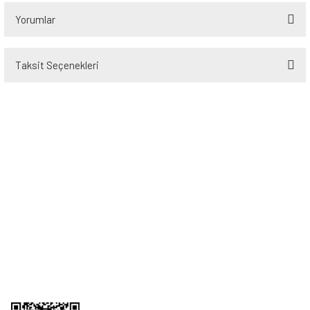
Yorumlar
Taksit Seçenekleri
Bu ürüne ilk yorumu siz yapın!
Yorum Yaz
Üyelik
Kurumsal
Alışveriş