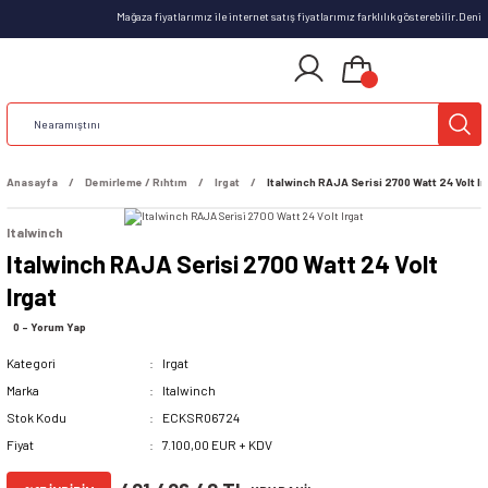
Mağaza fiyatlarımız ile internet satış fiyatlarımız farklılık gösterebilir.Deni
Anasayfa
Demirleme / Rıhtım
Irgat
Italwinch RAJA Serisi 2700 Watt 24 Volt Ir
Italwinch
Italwinch RAJA Serisi 2700 Watt 24 Volt
Irgat
0 - Yorum Yap
Kategori
Irgat
Marka
Italwinch
Stok Kodu
ECKSR06724
Fiyat
7.100,00 EUR + KDV