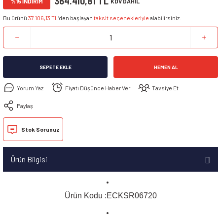
364.410,81 TL
%15 İNDİRİM
KDV DAHİL
Bu ürünü
37.106,13 TL
’den başlayan
taksit seçenekleriyle
alabilirsiniz.
SEPETE EKLE
HEMEN AL
Yorum Yaz
Fiyatı Düşünce Haber Ver
Tavsiye Et
Paylaş
Stok Sorunuz
Ürün Bilgisi
Ürün Kodu :ECKSR06720