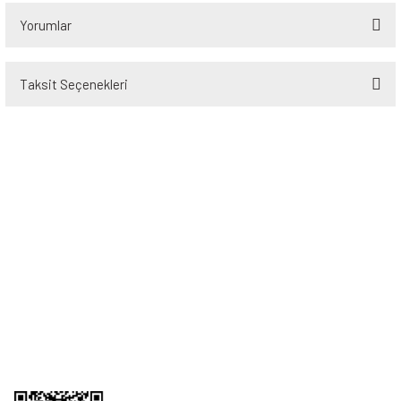
Yorumlar
Taksit Seçenekleri
Bu ürüne ilk yorumu siz yapın!
Yorum Yaz
Üyelik
Kurumsal
Alışveriş