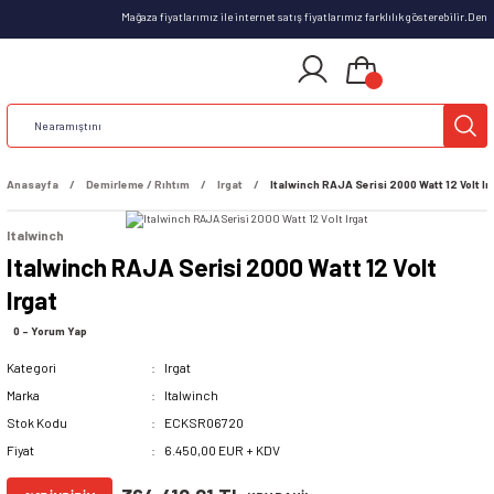
Mağaza fiyatlarımız ile internet satış fiyatlarımız farklılık gösterebilir.Deni
Anasayfa
Demirleme / Rıhtım
Irgat
Italwinch RAJA Serisi 2000 Watt 12 Volt Ir
Italwinch
Italwinch RAJA Serisi 2000 Watt 12 Volt
Irgat
0 - Yorum Yap
Kategori
Irgat
Marka
Italwinch
Stok Kodu
ECKSR06720
Fiyat
6.450,00 EUR + KDV