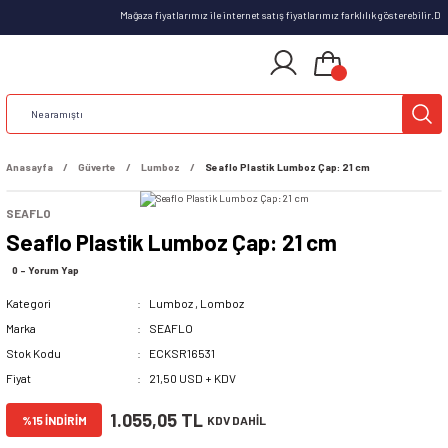
Mağaza fiyatlarımız ile internet satış fiyatlarımız farklılık gösterebilir.
Anasayfa
Güverte
Lumboz
Seaflo Plastik Lumboz Çap: 21 cm
SEAFLO
Seaflo Plastik Lumboz Çap: 21 cm
0 - Yorum Yap
Kategori
Lumboz
,
Lomboz
Marka
SEAFLO
Stok Kodu
ECKSR16531
Fiyat
21,50 USD + KDV
1.055,05 TL
%15 İNDİRİM
KDV DAHİL