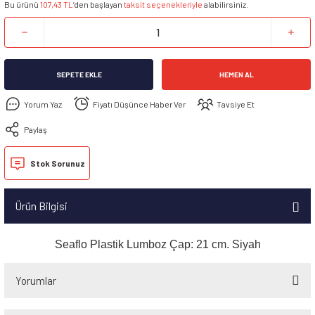
Bu ürünü
107,43 TL
’den başlayan
taksit seçenekleriyle
alabilirsiniz.
SEPETE EKLE
HEMEN AL
Yorum Yaz
Fiyatı Düşünce Haber Ver
Tavsiye Et
Paylaş
Stok Sorunuz
Ürün Bilgisi
Seaflo Plastik Lumboz Çap: 21 cm. Siyah
Yorumlar