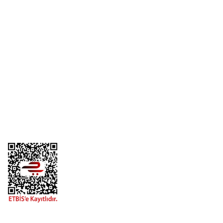
Yorum Yaz
Üyelik
Kurumsal
Alışveriş
Telefon