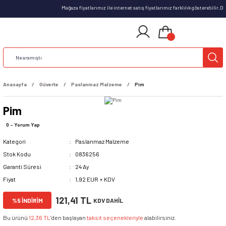
Mağaza fiyatlarımız ile internet satış fiyatlarımız farklılık gösterebilir.
Anasayfa
Güverte
Paslanmaz Malzeme
Pim
Pim
0 - Yorum Yap
Kategori
Paslanmaz Malzeme
Stok Kodu
0836256
Garanti Süresi
24 Ay
Fiyat
1,92 EUR + KDV
121,41 TL
%5 İNDİRİM
KDV DAHİL
Bu ürünü
12,36 TL
’den başlayan
taksit seçenekleriyle
alabilirsiniz.