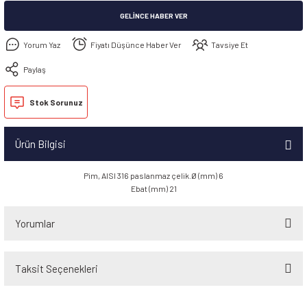
GELINCE HABER VER
Yorum Yaz
Fiyatı Düşünce Haber Ver
Tavsiye Et
Paylaş
Stok Sorunuz
Ürün Bilgisi
Pim, AISI 316 paslanmaz çelik.Ø (mm) 6
Ebat (mm) 21
Yorumlar
Taksit Seçenekleri
Bu ürüne ilk yorumu siz yapın!