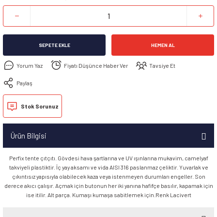
SEPETE EKLE
HEMEN AL
Yorum Yaz
Fiyatı Düşünce Haber Ver
Tavsiye Et
Paylaş
Stok Sorunuz
Ürün Bilgisi
Perfix tente çıtçıtı. Gövdesi hava şartlarına ve UV ışınlarına mukavim, camelyaf
takviyeli plastiktir. İç yay aksamı ve vida AISI 316 paslanmaz çeliktir. Yuvarlak ve
çıkıntısız yapısıyla olabilecek kaza veya istenmeyen durumları engeller. Son
derece akıcı çalışır. Açmak için butonun her iki yanına hafifçe basılır, kapamak için
ise itilir. Alt parça. Kumaşı kumaşa sabitlemek için.Renk Lacivert