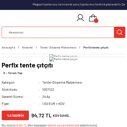
Mağaza fiyatlarımız ile internet satış fiyatlarımız farklılık gösterebilir.D
Anasayfa
Güverte
Tente-Döşeme Malzemesi
Perfix tente çıtçıtı
Perfix tente çıtçıtı
0 - Yorum Yap
Kategori
Tente-Döşeme Malzemesi
Stok Kodu
1057122
Garanti Süresi
24 Ay
Fiyat
1,50 EUR + KDV
94,72 TL
%5 İNDİRİM
KDV DAHİL
Bu ürünü
9,64 TL
’den başlayan
taksit seçenekleriyle
alabilirsiniz.