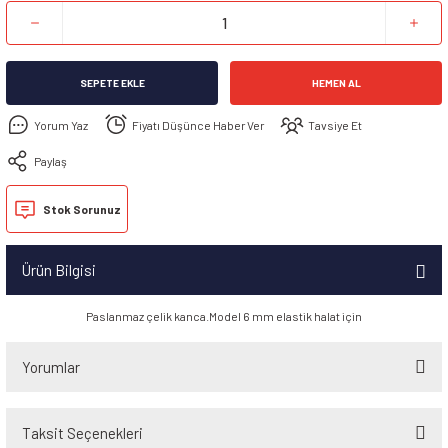
SEPETE EKLE
HEMEN AL
Yorum Yaz
Fiyatı Düşünce Haber Ver
Tavsiye Et
Paylaş
Stok Sorunuz
Ürün Bilgisi
Paslanmaz çelik kanca.Model 6 mm elastik halat için
Yorumlar
Taksit Seçenekleri
Bu ürüne ilk yorumu siz yapın!