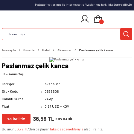
Mağaza fiyatlarımız ile internet satış fiyatlarımız farklılık gösterebilir.D
Anasayfa
Güverte
Halat
Aksesuar
Paslanmaz çelik kanca
Paslanmaz çelik kanca
0 - Yorum Yap
Kategori
Aksesuar
Stok Kodu
0636606
Garanti Süresi
24 Ay
Fiyat
0,67 USD + KDV
36,56 TL
%5 İNDİRİM
KDV DAHİL
Bu ürünü
3,72 TL
’den başlayan
taksit seçenekleriyle
alabilirsiniz.