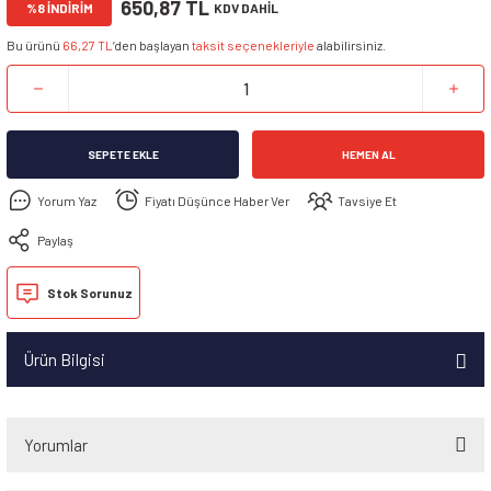
650,87 TL
%8 İNDİRİM
KDV DAHİL
Bu ürünü
66,27 TL
’den başlayan
taksit seçenekleriyle
alabilirsiniz.
SEPETE EKLE
HEMEN AL
Yorum Yaz
Fiyatı Düşünce Haber Ver
Tavsiye Et
Paylaş
Stok Sorunuz
Ürün Bilgisi
Yorumlar