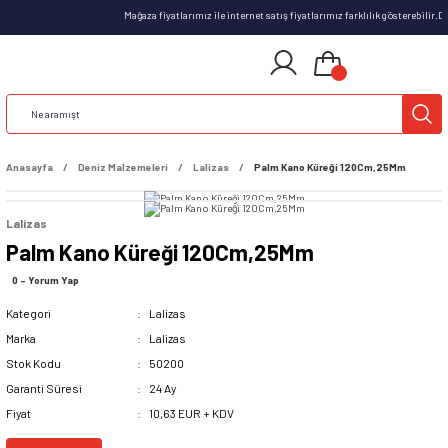
Mağaza fiyatlarımız ile internet satış fiyatlarımız farklılık gösterebilir.
Anasayfa
Deniz Malzemeleri
Lalizas
Palm Kano Küreği 120Cm,25Mm
Lalizas
Palm Kano Küreği 120Cm,25Mm
0 - Yorum Yap
Kategori
Lalizas
Marka
Lalizas
Stok Kodu
50200
Garanti Süresi
24 Ay
Fiyat
10,63 EUR + KDV