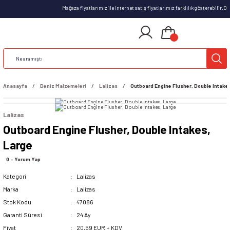
Mağaza fiyatlarımız ile internet satış fiyatlarımız farklılık gösterebilir.
Anasayfa
Deniz Malzemeleri
Lalizas
Outboard Engine Flusher, Double Intake
Lalizas
Outboard Engine Flusher, Double Intakes,
Large
0 - Yorum Yap
Kategori
Lalizas
Marka
Lalizas
Stok Kodu
47086
Garanti Süresi
24 Ay
Fiyat
20,59 EUR + KDV