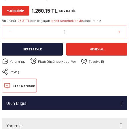
1.260,15 TL
%8 İNDİRİM
KDV DAHİL
Bu ürünü
128,31 TL
’den başlayan
taksit seçenekleriyle
alabilirsiniz.
SEPETE EKLE
HEMEN AL
Yorum Yaz
Fiyatı Düşünce Haber Ver
Tavsiye Et
Paylaş
Stok Sorunuz
Ürün Bilgisi
Yorumlar