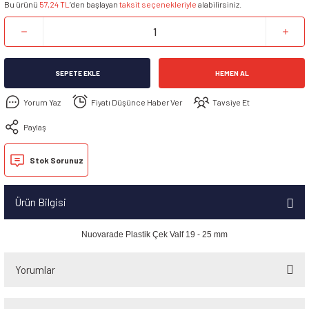
Bu ürünü
57,24 TL
’den başlayan
taksit seçenekleriyle
alabilirsiniz.
SEPETE EKLE
HEMEN AL
Yorum Yaz
Fiyatı Düşünce Haber Ver
Tavsiye Et
Paylaş
Stok Sorunuz
Ürün Bilgisi
Nuovarade Plastik Çek Valf 19 - 25 mm
Yorumlar