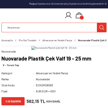
Mağaza fiyatlarımız ile internet satış fiyatlarımız farklılık gösterebilir.
Anasayfa
Pis Su/Tuvalet
Aksesuar ve Yedek Parça
Nuovarade Plastik Çek Va
Nuovarade
Nuovarade Plastik Çek Valf 19 - 25 mm
0 - Yorum Yap
Kategori
Aksesuar ve Yedek Parça
Marka
Nuovarade
Stok Kodu
ECKSR08383
Fiyat
9,95 EUR + KDV
562,15 TL
%15 İNDİRİM
KDV DAHİL